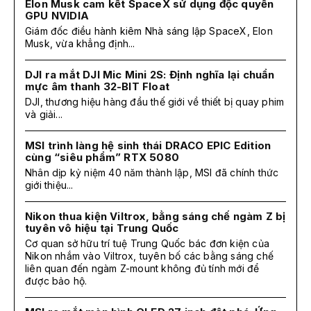
Elon Musk cam kết SpaceX sử dụng độc quyền
GPU NVIDIA
Giám đốc điều hành kiêm Nhà sáng lập SpaceX, Elon
Musk, vừa khẳng định...
DJI ra mắt DJI Mic Mini 2S: Định nghĩa lại chuẩn
mực âm thanh 32-BIT Float
DJI, thương hiệu hàng đầu thế giới về thiết bị quay phim
và giải...
MSI trình làng hệ sinh thái DRACO EPIC Edition
cùng “siêu phẩm” RTX 5080
Nhân dịp kỷ niệm 40 năm thành lập, MSI đã chính thức
giới thiệu...
Nikon thua kiện Viltrox, bằng sáng chế ngàm Z bị
tuyên vô hiệu tại Trung Quốc
Cơ quan sở hữu trí tuệ Trung Quốc bác đơn kiện của
Nikon nhắm vào Viltrox, tuyên bố các bằng sáng chế
liên quan đến ngàm Z-mount không đủ tính mới để
được bảo hộ.