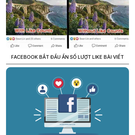
FACEBOOK BẮT ĐẦU ẨN SỐ LƯỢT LIKE BÀI VIẾT