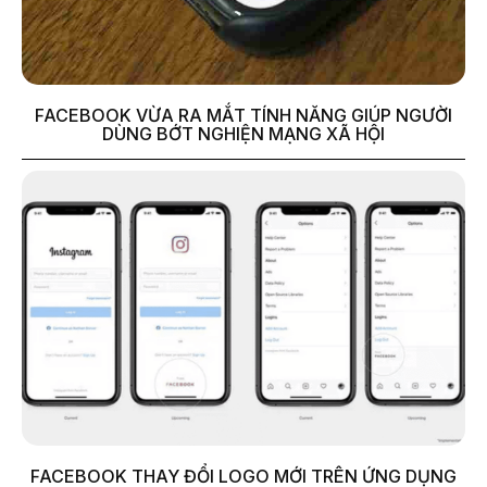
FACEBOOK VỪA RA MẮT TÍNH NĂNG GIÚP NGƯỜI
DÙNG BỚT NGHIỆN MẠNG XÃ HỘI
FACEBOOK THAY ĐỔI LOGO MỚI TRÊN ỨNG DỤNG