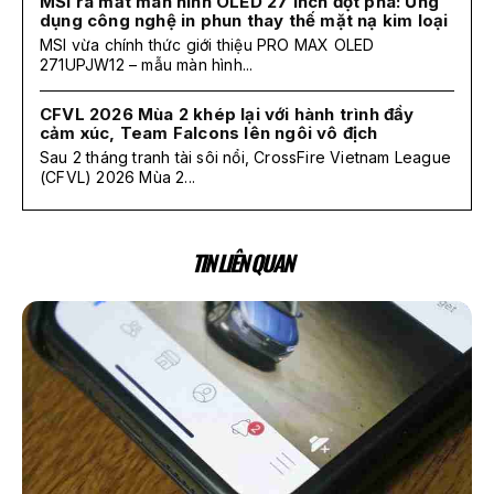
MSI ra mắt màn hình OLED 27 inch đột phá: Ứng
dụng công nghệ in phun thay thế mặt nạ kim loại
MSI vừa chính thức giới thiệu PRO MAX OLED
271UPJW12 – mẫu màn hình...
CFVL 2026 Mùa 2 khép lại với hành trình đầy
cảm xúc, Team Falcons lên ngôi vô địch
Sau 2 tháng tranh tài sôi nổi, CrossFire Vietnam League
(CFVL) 2026 Mùa 2...
TIN LIÊN QUAN