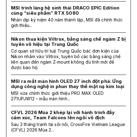
MSI trình làng hệ sinh thái DRACO EPIC Edition
cùng “siêu phẩm” RTX 5080
Nhân dịp kỷ niệm 40 năm thành lập, MSI đã chính thức
giới thiệu...
Nikon thua kiện Viltrox, bằng sáng chế ngàm Z bị
tuyên vô hiệu tại Trung Quốc
Cơ quan sở hữu trí tuệ Trung Quốc bác đơn kiện của
Nikon nhắm vào Viltrox, tuyên bố các bằng sáng chế
liên quan đến ngàm Z-mount không đủ tính mới để
được bảo hộ.
MSI ra mắt màn hình OLED 27 inch đột phá: Ứng
dụng công nghệ in phun thay thế mặt nạ kim loại
MSI vừa chính thức giới thiệu PRO MAX OLED
271UPJW12 – mẫu màn hình...
CFVL 2026 Mùa 2 khép lại với hành trình đầy
cảm xúc, Team Falcons lên ngôi vô địch
Sau 2 tháng tranh tài sôi nổi, CrossFire Vietnam League
(CFVL) 2026 Mùa 2...