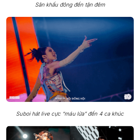
Sân khấu đông đến tận đêm
Suboi hát live cực “máu lửa” đến 4 ca khúc