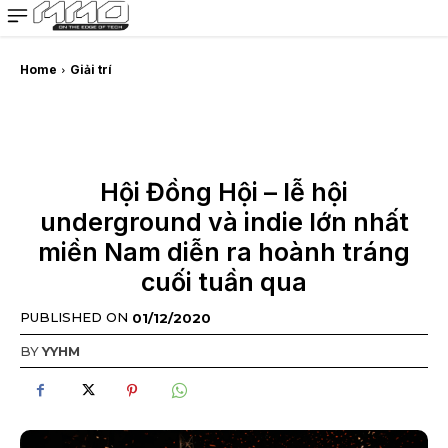
MMOSITE - Thông tin công nghệ
Bài viết nổi bật
Home
Giải trí
Hội Đồng Hội – lễ hội
underground và indie lớn nhất
miền Nam diễn ra hoành tráng
cuối tuần qua
PUBLISHED ON
01/12/2020
BY
YYHM