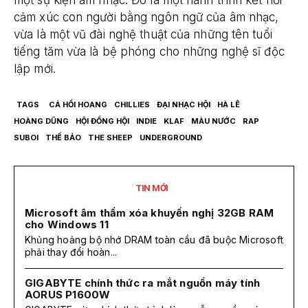
một sự kiện âm nhạc. Đó là một hành trình kết nối
cảm xúc con người bằng ngôn ngữ của âm nhạc,
vừa là một vũ đài nghệ thuật của những tên tuổi
tiếng tăm vừa là bệ phóng cho những nghệ sĩ độc
lập mới.
TAGS
CÁ HỒI HOANG
CHILLIES
ĐẠI NHẠC HỘI
HÀ LÊ
HOÀNG DŨNG
HỘI ĐỒNG HỘI
INDIE
KLAF
MÀU NƯỚC
RAP
SUBOI
THẾ BẢO
THE SHEEP
UNDERGROUND
TIN MỚI
Microsoft âm thầm xóa khuyến nghị 32GB RAM
cho Windows 11
Khủng hoảng bộ nhớ DRAM toàn cầu đã buộc Microsoft
phải thay đổi hoàn...
GIGABYTE chính thức ra mắt nguồn máy tính
AORUS P1600W