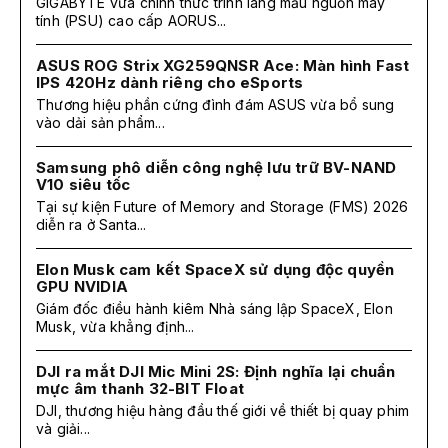
GIGABYTE vừa chính thức trình làng mẫu nguồn máy
tính (PSU) cao cấp AORUS...
ASUS ROG Strix XG259QNSR Ace: Màn hình Fast
IPS 420Hz dành riêng cho eSports
Thương hiệu phần cứng đình đám ASUS vừa bổ sung
vào dải sản phẩm...
Samsung phô diễn công nghệ lưu trữ BV-NAND
V10 siêu tốc
Tại sự kiện Future of Memory and Storage (FMS) 2026
diễn ra ở Santa...
Elon Musk cam kết SpaceX sử dụng độc quyền
GPU NVIDIA
Giám đốc điều hành kiêm Nhà sáng lập SpaceX, Elon
Musk, vừa khẳng định...
DJI ra mắt DJI Mic Mini 2S: Định nghĩa lại chuẩn
mực âm thanh 32-BIT Float
DJI, thương hiệu hàng đầu thế giới về thiết bị quay phim
và giải...