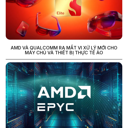
AMD VÀ QUALCOMM RA MẮT VI XỬ LÝ MỚI CHO
MÁY CHỦ VÀ THIẾT BỊ THỰC TẾ ẢO