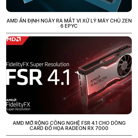
AMD ẤN ĐỊNH NGÀY RA MẮT VI XỬ LÝ MÁY CHỦ ZEN
6 EPYC
AMD MỞ RỘNG CÔNG NGHỆ FSR 4.1 CHO DÒNG
CARD ĐỒ HỌA RADEON RX 7000