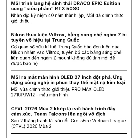
MSI trình làng hệ sinh thái DRACO EPIC Edition
cùng “siêu phẩm” RTX 5080
Nhân dịp kỷ niệm 40 năm thành lập, MSI đã chính thức
giới thiệu...
Nikon thua kiện Viltrox, bằng sáng chế ngàm Z bị
tuyên vô hiệu tại Trung Quốc
Cơ quan sở hữu trí tuệ Trung Quốc bác đơn kiện của
Nikon nhắm vào Viltrox, tuyên bố các bằng sáng chế
liên quan đến ngàm Z-mount không đủ tính mới để
được bảo hộ.
MSI ra mắt màn hình OLED 27 inch đột phá: Ứng
dụng công nghệ in phun thay thế mặt nạ kim loại
MSI vừa chính thức giới thiệu PRO MAX OLED
271UPJW12 – mẫu màn hình...
CFVL 2026 Mùa 2 khép lại với hành trình đầy
cảm xúc, Team Falcons lên ngôi vô địch
Sau 2 tháng tranh tài sôi nổi, CrossFire Vietnam League
(CFVL) 2026 Mùa 2...