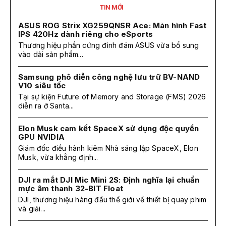
TIN MỚI
ASUS ROG Strix XG259QNSR Ace: Màn hình Fast
IPS 420Hz dành riêng cho eSports
Thương hiệu phần cứng đình đám ASUS vừa bổ sung
vào dải sản phẩm...
Samsung phô diễn công nghệ lưu trữ BV-NAND
V10 siêu tốc
Tại sự kiện Future of Memory and Storage (FMS) 2026
diễn ra ở Santa...
Elon Musk cam kết SpaceX sử dụng độc quyền
GPU NVIDIA
Giám đốc điều hành kiêm Nhà sáng lập SpaceX, Elon
Musk, vừa khẳng định...
DJI ra mắt DJI Mic Mini 2S: Định nghĩa lại chuẩn
mực âm thanh 32-BIT Float
DJI, thương hiệu hàng đầu thế giới về thiết bị quay phim
và giải...