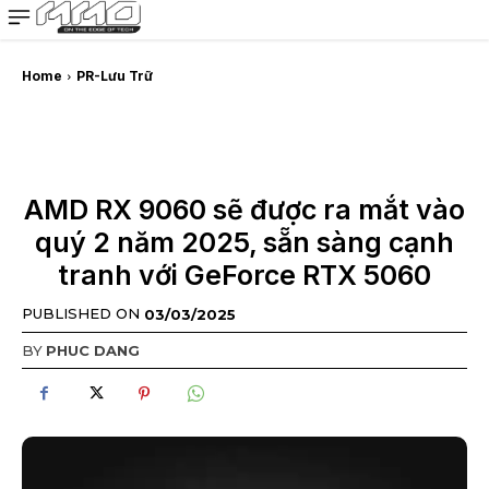
MMOSITE - Thông tin công nghệ
Bài viết nổi bật
Home
PR-Lưu Trữ
AMD RX 9060 sẽ được ra mắt vào
quý 2 năm 2025, sẵn sàng cạnh
tranh với GeForce RTX 5060
PUBLISHED ON
03/03/2025
BY
PHUC DANG