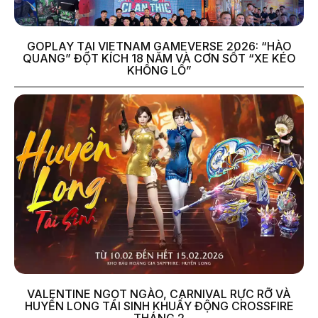
GOPLAY TẠI VIETNAM GAMEVERSE 2026: “HÀO
QUANG” ĐỘT KÍCH 18 NĂM VÀ CƠN SỐT “XE KÉO
KHỔNG LỒ”
VALENTINE NGỌT NGÀO, CARNIVAL RỰC RỠ VÀ
HUYỀN LONG TÁI SINH KHUẤY ĐỘNG CROSSFIRE
THÁNG 2