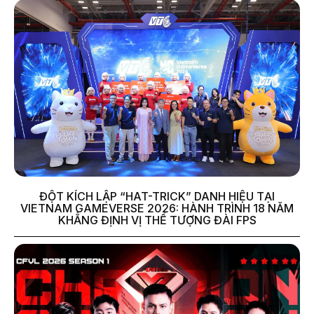
ĐỘT KÍCH LẬP “HAT-TRICK” DANH HIỆU TẠI
VIETNAM GAMEVERSE 2026: HÀNH TRÌNH 18 NĂM
KHẲNG ĐỊNH VỊ THẾ TƯỢNG ĐÀI FPS