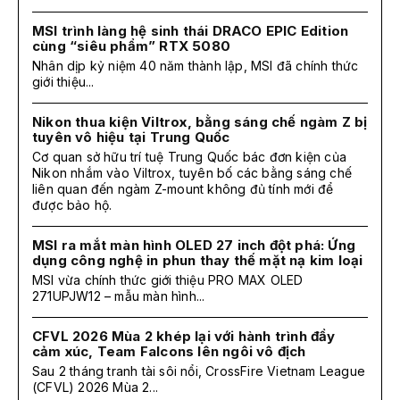
MSI trình làng hệ sinh thái DRACO EPIC Edition
cùng “siêu phẩm” RTX 5080
Nhân dịp kỷ niệm 40 năm thành lập, MSI đã chính thức
giới thiệu...
Nikon thua kiện Viltrox, bằng sáng chế ngàm Z bị
tuyên vô hiệu tại Trung Quốc
Cơ quan sở hữu trí tuệ Trung Quốc bác đơn kiện của
Nikon nhắm vào Viltrox, tuyên bố các bằng sáng chế
liên quan đến ngàm Z-mount không đủ tính mới để
được bảo hộ.
MSI ra mắt màn hình OLED 27 inch đột phá: Ứng
dụng công nghệ in phun thay thế mặt nạ kim loại
MSI vừa chính thức giới thiệu PRO MAX OLED
271UPJW12 – mẫu màn hình...
CFVL 2026 Mùa 2 khép lại với hành trình đầy
cảm xúc, Team Falcons lên ngôi vô địch
Sau 2 tháng tranh tài sôi nổi, CrossFire Vietnam League
(CFVL) 2026 Mùa 2...