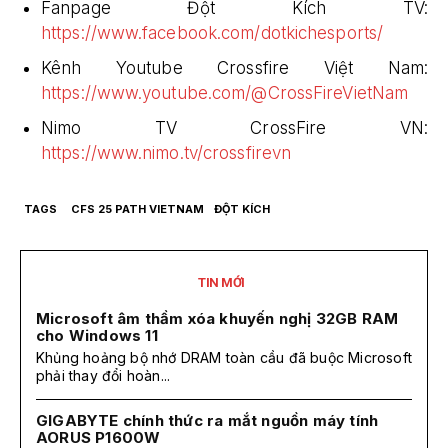
Fanpage Đột Kích TV:
https://www.facebook.com/dotkichesports/
Kênh Youtube Crossfire Việt Nam:
https://www.youtube.com/@CrossFireVietNam
Nimo TV CrossFire VN:
https://www.nimo.tv/crossfirevn
TAGS
CFS 25 PATH VIETNAM
ĐỘT KÍCH
TIN MỚI
Microsoft âm thầm xóa khuyến nghị 32GB RAM
cho Windows 11
Khủng hoảng bộ nhớ DRAM toàn cầu đã buộc Microsoft
phải thay đổi hoàn...
GIGABYTE chính thức ra mắt nguồn máy tính
AORUS P1600W