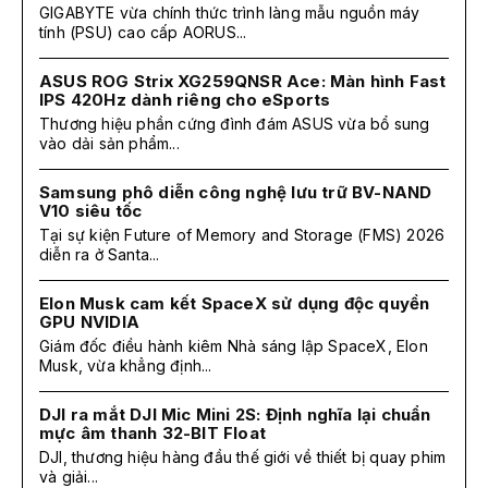
GIGABYTE vừa chính thức trình làng mẫu nguồn máy
tính (PSU) cao cấp AORUS...
ASUS ROG Strix XG259QNSR Ace: Màn hình Fast
IPS 420Hz dành riêng cho eSports
Thương hiệu phần cứng đình đám ASUS vừa bổ sung
vào dải sản phẩm...
Samsung phô diễn công nghệ lưu trữ BV-NAND
V10 siêu tốc
Tại sự kiện Future of Memory and Storage (FMS) 2026
diễn ra ở Santa...
Elon Musk cam kết SpaceX sử dụng độc quyền
GPU NVIDIA
Giám đốc điều hành kiêm Nhà sáng lập SpaceX, Elon
Musk, vừa khẳng định...
DJI ra mắt DJI Mic Mini 2S: Định nghĩa lại chuẩn
mực âm thanh 32-BIT Float
DJI, thương hiệu hàng đầu thế giới về thiết bị quay phim
và giải...