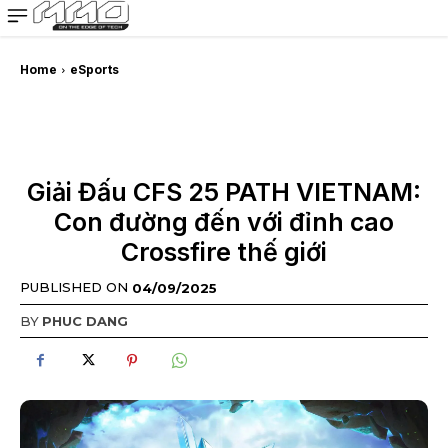
MMOSITE - Thông tin công nghệ
Bài viết nổi bật
Home
eSports
Giải Đấu CFS 25 PATH VIETNAM:
Con đường đến với đỉnh cao
Crossfire thế giới
PUBLISHED ON
04/09/2025
BY
PHUC DANG