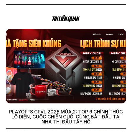
TIN LIÊN QUAN
PLAYOFFS CFVL 2026 MÙA 2: TOP 6 CHÍNH THỨC
LỘ DIỆN, CUỘC CHIẾN CUỐI CÙNG BẮT ĐẦU TẠI
NHÀ THI ĐẤU TÂY HỒ