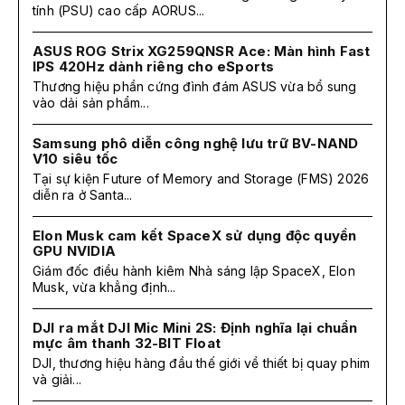
tính (PSU) cao cấp AORUS...
ASUS ROG Strix XG259QNSR Ace: Màn hình Fast
IPS 420Hz dành riêng cho eSports
Thương hiệu phần cứng đình đám ASUS vừa bổ sung
vào dải sản phẩm...
Samsung phô diễn công nghệ lưu trữ BV-NAND
V10 siêu tốc
Tại sự kiện Future of Memory and Storage (FMS) 2026
diễn ra ở Santa...
Elon Musk cam kết SpaceX sử dụng độc quyền
GPU NVIDIA
Giám đốc điều hành kiêm Nhà sáng lập SpaceX, Elon
Musk, vừa khẳng định...
DJI ra mắt DJI Mic Mini 2S: Định nghĩa lại chuẩn
mực âm thanh 32-BIT Float
DJI, thương hiệu hàng đầu thế giới về thiết bị quay phim
và giải...