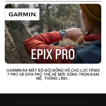
GARMIN RA MẮT BỘ ĐÔI ĐỒNG HỒ CHỦ LỰC FĒNIX
7 PRO VÀ EPIX PRO THẾ HỆ MỚI: SỐNG TRỌN ĐAM
MÊ, THỐNG LĨNH...