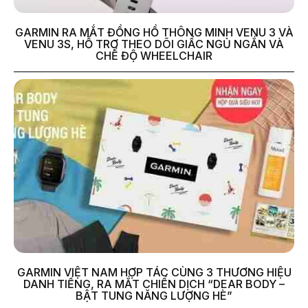
GARMIN RA MẮT ĐỒNG HỒ THÔNG MINH VENU 3 VÀ
VENU 3S, HỖ TRỢ THEO DÕI GIẤC NGỦ NGẮN VÀ
CHẾ ĐỘ WHEELCHAIR
GARMIN VIỆT NAM HỢP TÁC CÙNG 3 THƯƠNG HIỆU
DANH TIẾNG, RA MẮT CHIẾN DỊCH “DEAR BODY –
BẬT TUNG NĂNG LƯỢNG HÈ”