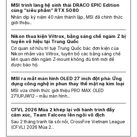
MSI trình làng hệ sinh thái DRACO EPIC Edition
cùng “siêu phẩm” RTX 5080
Nhân dịp kỷ niệm 40 năm thành lập, MSI đã chính thức
giới thiệu...
Nikon thua kiện Viltrox, bằng sáng chế ngàm Z bị
tuyên vô hiệu tại Trung Quốc
Cơ quan sở hữu trí tuệ Trung Quốc bác đơn kiện của
Nikon nhắm vào Viltrox, tuyên bố các bằng sáng chế
liên quan đến ngàm Z-mount không đủ tính mới để
được bảo hộ.
MSI ra mắt màn hình OLED 27 inch đột phá: Ứng
dụng công nghệ in phun thay thế mặt nạ kim loại
MSI vừa chính thức giới thiệu PRO MAX OLED
271UPJW12 – mẫu màn hình...
CFVL 2026 Mùa 2 khép lại với hành trình đầy
cảm xúc, Team Falcons lên ngôi vô địch
Sau 2 tháng tranh tài sôi nổi, CrossFire Vietnam League
(CFVL) 2026 Mùa 2...