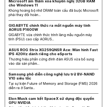
Microsoft âm thầm xóa khuyến nghị 32GB RAM
cho Windows 11
Khủng hoảng bộ nhớ DRAM toàn cầu đã buộc Microsoft
phải thay đổi hoàn...
GIGABYTE chính thức ra mắt nguồn máy tính
AORUS P1600W
GIGABYTE vừa chính thức trình làng mẫu nguồn máy
tính (PSU) cao cấp AORUS...
ASUS ROG Strix XG259QNSR Ace: Màn hình Fast
IPS 420Hz dành riêng cho eSports
Thương hiệu phần cứng đình đám ASUS vừa bổ sung
vào dải sản phẩm...
Samsung phô diễn công nghệ lưu trữ BV-NAND
V10 siêu tốc
Tại sự kiện Future of Memory and Storage (FMS) 2026
diễn ra ở Santa...
Elon Musk cam kết SpaceX sử dụng độc quyền
GPU NVIDIA