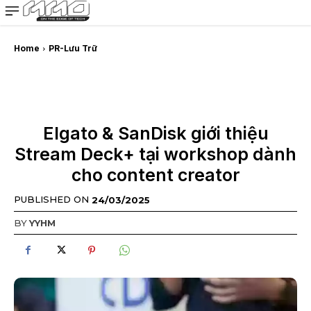
MMOSITE - Thông tin công nghệ
Bài viết nổi bật
Home
PR-Lưu Trữ
Elgato & SanDisk giới thiệu
Stream Deck+ tại workshop dành
cho content creator
PUBLISHED ON
24/03/2025
BY
YYHM