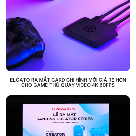
ELGATO RA MẮT CARD GHI HÌNH MỚI GIÁ RẺ HƠN
CHO GAME THỦ QUAY VIDEO 4K 60FPS