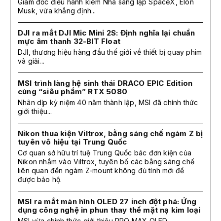
Giám đốc điều hành kiêm Nhà sáng lập SpaceX, Elon
Musk, vừa khẳng định...
DJI ra mắt DJI Mic Mini 2S: Định nghĩa lại chuẩn
mực âm thanh 32-BIT Float
DJI, thương hiệu hàng đầu thế giới về thiết bị quay phim
và giải...
MSI trình làng hệ sinh thái DRACO EPIC Edition
cùng “siêu phẩm” RTX 5080
Nhân dịp kỷ niệm 40 năm thành lập, MSI đã chính thức
giới thiệu...
Nikon thua kiện Viltrox, bằng sáng chế ngàm Z bị
tuyên vô hiệu tại Trung Quốc
Cơ quan sở hữu trí tuệ Trung Quốc bác đơn kiện của
Nikon nhắm vào Viltrox, tuyên bố các bằng sáng chế
liên quan đến ngàm Z-mount không đủ tính mới để
được bảo hộ.
MSI ra mắt màn hình OLED 27 inch đột phá: Ứng
dụng công nghệ in phun thay thế mặt nạ kim loại
MSI vừa chính thức giới thiệu PRO MAX OLED