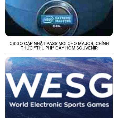
CS:GO CẬP NHẬT PASS MỚI CHO MAJOR, CHÍNH
THỨC “THU PHÍ” CÀY HÒM SOUVENIR