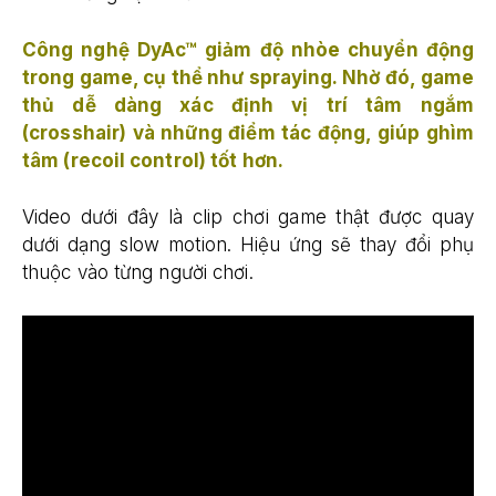
Công ngh
ệ
DyAc™ gi
ả
m
độ
nhòe chuy
ể
n
độ
ng
trong game, c
ụ
th
ể
nh
ư
spraying. Nh
ờ
đ
ó
, game
th
ủ
d
ễ
dàng xác
đị
nh v
ị
trí tâm ng
ắ
m
(crosshair) và nh
ữ
ng
đ
i
ể
m tác
độ
ng, giúp ghìm
tâm (recoil control) t
ố
t h
ơ
n.
Video dưới đây là clip chơi game thật được quay
dưới dạng slow motion. Hiệu ứng sẽ thay đổi phụ
thuộc vào từng người chơi.