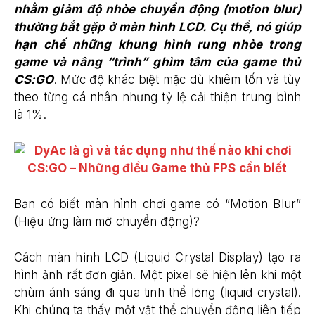
nh
ằ
m gi
ả
m
độ
nhòe chuy
ể
n
độ
ng (motion blur)
th
ườ
ng b
ắ
t g
ặ
p
ở
màn hình LCD. C
ụ
th
ể
, nó giúp
h
ạ
n ch
ế
nh
ữ
ng khung hình rung nhòe trong
game và nâng “trình” ghìm tâm c
ủ
a game th
ủ
CS:GO
. Mức độ khác biệt mặc dù khiêm tốn và tùy
theo từng cá nhân nhưng tỷ lệ cải thiện trung bình
là 1%.
Bạn có biết màn hình chơi game có “Motion Blur”
(Hiệu ứng làm mờ chuyển động)?
Cách màn hình LCD (Liquid Crystal Display) tạo ra
hình ảnh rất đơn giản. Một pixel sẽ hiện lên khi một
chùm ánh sáng đi qua tinh thể lỏng (liquid crystal).
Khi chúng ta thấy một vật thể chuyển động liên tiếp