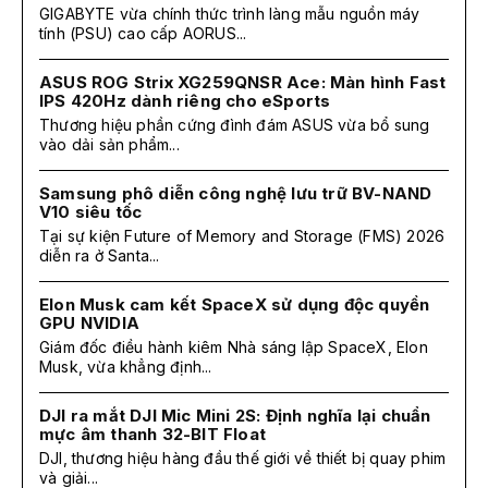
GIGABYTE vừa chính thức trình làng mẫu nguồn máy
tính (PSU) cao cấp AORUS...
ASUS ROG Strix XG259QNSR Ace: Màn hình Fast
IPS 420Hz dành riêng cho eSports
Thương hiệu phần cứng đình đám ASUS vừa bổ sung
vào dải sản phẩm...
Samsung phô diễn công nghệ lưu trữ BV-NAND
V10 siêu tốc
Tại sự kiện Future of Memory and Storage (FMS) 2026
diễn ra ở Santa...
Elon Musk cam kết SpaceX sử dụng độc quyền
GPU NVIDIA
Giám đốc điều hành kiêm Nhà sáng lập SpaceX, Elon
Musk, vừa khẳng định...
DJI ra mắt DJI Mic Mini 2S: Định nghĩa lại chuẩn
mực âm thanh 32-BIT Float
DJI, thương hiệu hàng đầu thế giới về thiết bị quay phim
và giải...