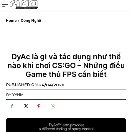
MMOSITE - Thông tin công nghệ
Bài viết nổi bật
Home
Công Nghệ
DyAc là gì và tác dụng như thế
nào khi chơi CS:GO – Những điều
Game thủ FPS cần biết
PUBLISHED ON
24/04/2020
BY
YYHM