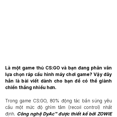
Là một game thủ CS:GO và bạn đang phân vân
lựa chọn ráp cấu hình máy chơi game? Vậy đây
hẳn là bài viết dành cho bạn để có thể giành
chiến thắng nhiều hơn.
Trong game CS:GO, 80% động tác bắn súng yêu
cầu một mức độ ghìm tâm (recoil control) nhất
định.
Công ngh
ệ
DyAc™
đượ
c thi
ế
t k
ế
b
ở
i ZOWIE