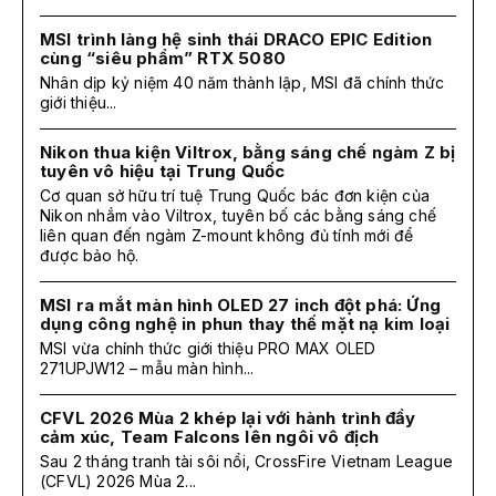
MSI trình làng hệ sinh thái DRACO EPIC Edition
cùng “siêu phẩm” RTX 5080
Nhân dịp kỷ niệm 40 năm thành lập, MSI đã chính thức
giới thiệu...
Nikon thua kiện Viltrox, bằng sáng chế ngàm Z bị
tuyên vô hiệu tại Trung Quốc
Cơ quan sở hữu trí tuệ Trung Quốc bác đơn kiện của
Nikon nhắm vào Viltrox, tuyên bố các bằng sáng chế
liên quan đến ngàm Z-mount không đủ tính mới để
được bảo hộ.
MSI ra mắt màn hình OLED 27 inch đột phá: Ứng
dụng công nghệ in phun thay thế mặt nạ kim loại
MSI vừa chính thức giới thiệu PRO MAX OLED
271UPJW12 – mẫu màn hình...
CFVL 2026 Mùa 2 khép lại với hành trình đầy
cảm xúc, Team Falcons lên ngôi vô địch
Sau 2 tháng tranh tài sôi nổi, CrossFire Vietnam League
(CFVL) 2026 Mùa 2...