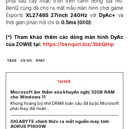
phía sau cây hoặc trốn trên cánh đồng lúa mì).
BenQ cũng đã cho ra mắt mẫu màn hình chơi game
Esports
XL2746S 27inch 240Hz
với
DyAc+
và
thời gian phản hồi chỉ là
0.5ms (GtG)
!
(*) Tham khảo thêm các dòng màn hình DyAc
của ZOWIE tại:
https://benqurl.biz/3bbQHqr
TAGS
CS:GO.
DYAC
TIN MỚI
Microsoft âm thầm xóa khuyến nghị 32GB RAM
cho Windows 11
Khủng hoảng bộ nhớ DRAM toàn cầu đã buộc Microsoft
phải thay đổi hoàn...
GIGABYTE chính thức ra mắt nguồn máy tính
AORUS P1600W