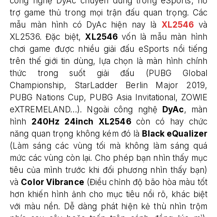
công nghệ DyAc chuyên dùng trong eSports, hỗ
trợ game thủ trong mọi trận đấu quan trọng. Các
mẫu màn hình có DyAc hiện nay là
XL2546
và
XL2536. Đặc biệt,
XL2546
vốn là mẫu màn hình
chơi game được nhiều giải đấu eSports nổi tiếng
trên thế giới tin dùng, lựa chọn là màn hình chính
thức trong suốt giải đấu (PUBG Global
Championship, StarLadder Berlin Major 2019,
PUBG Nations Cup, PUBG Asia Invitational, ZOWIE
eXTREMELAND…). Ngoài công nghệ
DyAc
, màn
hình
240Hz 24inch XL2546
còn có hay chức
năng quan trọng không kém đó là
Black eQualizer
(Làm sáng các vùng tối mà không làm sáng quá
mức các vùng còn lại. Cho phép bạn nhìn thấy mục
tiêu của mình trước khi đối phương nhìn thấy bạn)
và
Color Vibrance
(Điều chỉnh độ bão hòa màu tốt
hơn khiến hình ảnh cho mục tiêu nổi rõ, khác biệt
với màu nền. Dễ dàng phát hiện kẻ thù nhìn trộm