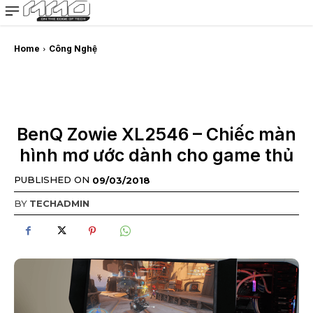
MMOSITE - Thông tin công nghệ
Bài viết nổi bật
Home
Công Nghệ
BenQ Zowie XL2546 – Chiếc màn
hình mơ ước dành cho game thủ
PUBLISHED ON
09/03/2018
BY
TECHADMIN