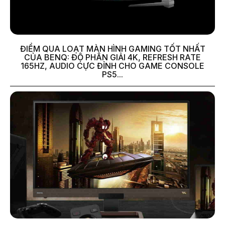
ĐIỂM QUA LOẠT MÀN HÌNH GAMING TỐT NHẤT
CỦA BENQ: ĐỘ PHÂN GIẢI 4K, REFRESH RATE
165HZ, AUDIO CỰC ĐỈNH CHO GAME CONSOLE
PS5...