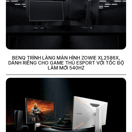
BENQ TRÌNH LÀNG MÀN HÌNH ZOWIE XL2586X,
DÀNH RIÊNG CHO GAME THỦ ESPORT VỚI TỐC ĐỘ
LÀM MỚI 540HZ