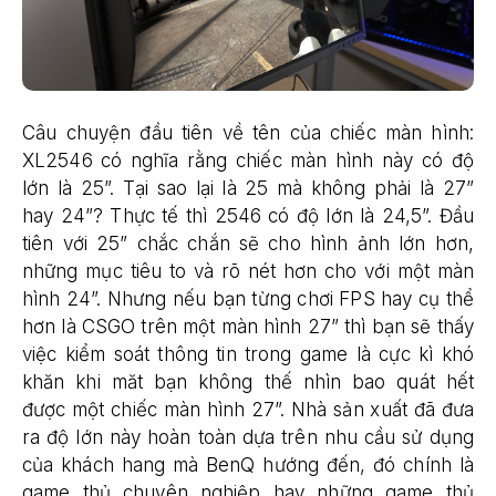
Câu chuyện đầu tiên về tên của chiếc màn hình:
XL2546 có nghĩa rằng chiếc màn hình này có độ
lớn là 25”. Tại sao lại là 25 mà không phải là 27”
hay 24”? Thực tế thì 2546 có độ lớn là 24,5”. Đầu
tiên với 25” chắc chắn sẽ cho hình ảnh lớn hơn,
những mục tiêu to và rõ nét hơn cho với một màn
hình 24”. Nhưng nếu bạn từng chơi FPS hay cụ thể
hơn là CSGO trên một màn hình 27” thì bạn sẽ thấy
việc kiểm soát thông tin trong game là cực kì khó
khăn khi măt bạn không thế nhìn bao quát hết
được một chiếc màn hình 27”. Nhà sản xuất đã đưa
ra độ lớn này hoàn toàn dựa trên nhu cầu sử dụng
của khách hang mà BenQ hướng đến, đó chính là
game thủ chuyên nghiệp hay những game thủ