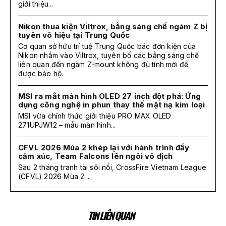
giới thiệu...
Nikon thua kiện Viltrox, bằng sáng chế ngàm Z bị
tuyên vô hiệu tại Trung Quốc
Cơ quan sở hữu trí tuệ Trung Quốc bác đơn kiện của
Nikon nhắm vào Viltrox, tuyên bố các bằng sáng chế
liên quan đến ngàm Z-mount không đủ tính mới để
được bảo hộ.
MSI ra mắt màn hình OLED 27 inch đột phá: Ứng
dụng công nghệ in phun thay thế mặt nạ kim loại
MSI vừa chính thức giới thiệu PRO MAX OLED
271UPJW12 – mẫu màn hình...
CFVL 2026 Mùa 2 khép lại với hành trình đầy
cảm xúc, Team Falcons lên ngôi vô địch
Sau 2 tháng tranh tài sôi nổi, CrossFire Vietnam League
(CFVL) 2026 Mùa 2...
TIN LIÊN QUAN