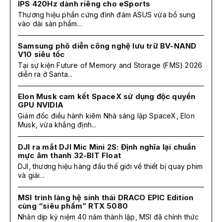
IPS 420Hz dành riêng cho eSports
Thương hiệu phần cứng đình đám ASUS vừa bổ sung
vào dải sản phẩm...
Samsung phô diễn công nghệ lưu trữ BV-NAND
V10 siêu tốc
Tại sự kiện Future of Memory and Storage (FMS) 2026
diễn ra ở Santa...
Elon Musk cam kết SpaceX sử dụng độc quyền
GPU NVIDIA
Giám đốc điều hành kiêm Nhà sáng lập SpaceX, Elon
Musk, vừa khẳng định...
DJI ra mắt DJI Mic Mini 2S: Định nghĩa lại chuẩn
mực âm thanh 32-BIT Float
DJI, thương hiệu hàng đầu thế giới về thiết bị quay phim
và giải...
MSI trình làng hệ sinh thái DRACO EPIC Edition
cùng “siêu phẩm” RTX 5080
Nhân dịp kỷ niệm 40 năm thành lập, MSI đã chính thức