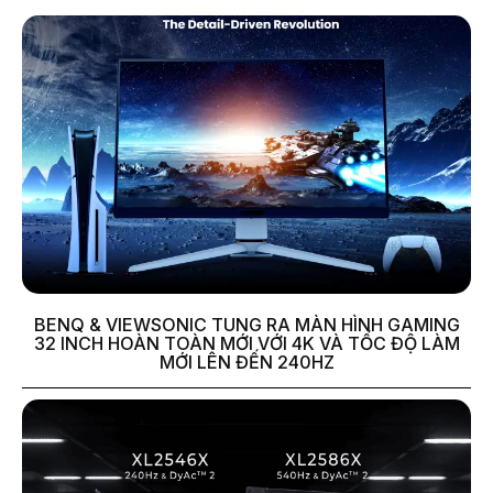
BENQ & VIEWSONIC TUNG RA MÀN HÌNH GAMING
32 INCH HOÀN TOÀN MỚI VỚI 4K VÀ TỐC ĐỘ LÀM
MỚI LÊN ĐẾN 240HZ