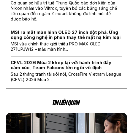
Cơ quan sở hữu trí tuệ Trung Quốc bác đơn kiện của
Nikon nhắm vào Viltrox, tuyên bố các bằng sáng chế
liên quan đến ngàm Z-mount không đủ tính mới để
được bảo hộ.
MSI ra mắt màn hình OLED 27 inch đột phá: Ứng
dụng công nghệ in phun thay thế mặt nạ kim loại
MSI vừa chính thức giới thiệu PRO MAX OLED
271UPJW12 – mẫu màn hình...
CFVL 2026 Mùa 2 khép lại với hành trình đầy
cảm xúc, Team Falcons lên ngôi vô địch
Sau 2 tháng tranh tài sôi nổi, CrossFire Vietnam League
(CFVL) 2026 Mùa 2...
TIN LIÊN QUAN