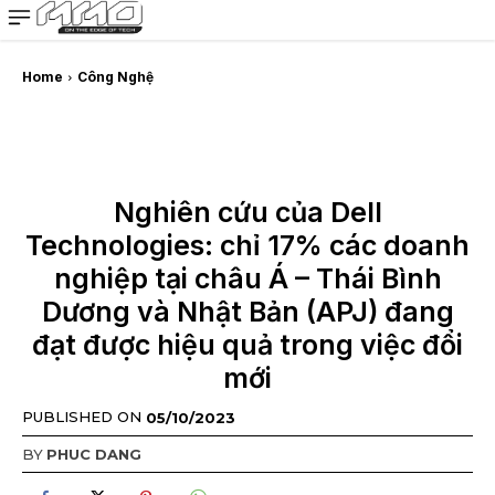
MMOSITE - Thông tin công nghệ
Bài viết nổi bật
Home
Công Nghệ
Nghiên cứu của Dell
Technologies: chỉ 17% các doanh
nghiệp tại châu Á – Thái Bình
Dương và Nhật Bản (APJ) đang
đạt được hiệu quả trong việc đổi
mới
PUBLISHED ON
05/10/2023
BY
PHUC DANG