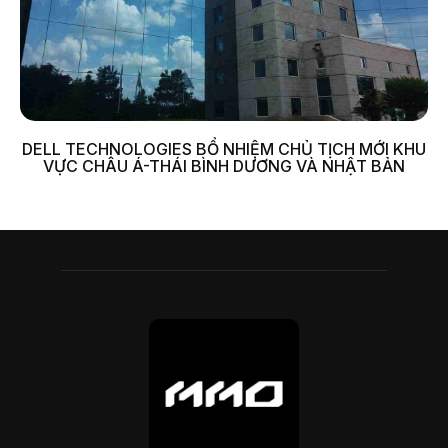
DELL TECHNOLOGIES BỔ NHIỆM CHỦ TỊCH MỚI KHU
VỰC CHÂU Á-THÁI BÌNH DƯƠNG VÀ NHẬT BẢN