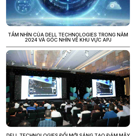
TẦM NHÌN CỦA DELL TECHNOLOGIES TRONG NĂM
2024 VÀ GÓC NHÌN VỀ KHU VỰC APJ
DELL TECHNOLOGIES ĐỔI MỚI SÁNG TẠO ĐÁM MÂY