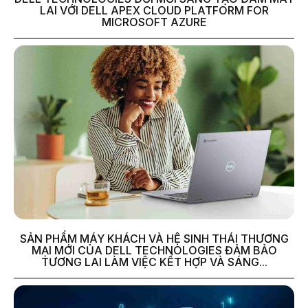
LAI VỚI DELL APEX CLOUD PLATFORM FOR
MICROSOFT AZURE
SẢN PHẨM MÁY KHÁCH VÀ HỆ SINH THÁI THƯƠNG
MẠI MỚI CỦA DELL TECHNOLOGIES ĐẢM BẢO
TƯƠNG LAI LÀM VIỆC KẾT HỢP VÀ SÁNG...