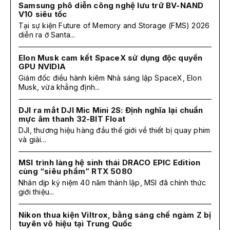
Samsung phô diễn công nghệ lưu trữ BV-NAND
V10 siêu tốc
Tại sự kiện Future of Memory and Storage (FMS) 2026
diễn ra ở Santa...
Elon Musk cam kết SpaceX sử dụng độc quyền
GPU NVIDIA
Giám đốc điều hành kiêm Nhà sáng lập SpaceX, Elon
Musk, vừa khẳng định...
DJI ra mắt DJI Mic Mini 2S: Định nghĩa lại chuẩn
mực âm thanh 32-BIT Float
DJI, thương hiệu hàng đầu thế giới về thiết bị quay phim
và giải...
MSI trình làng hệ sinh thái DRACO EPIC Edition
cùng “siêu phẩm” RTX 5080
Nhân dịp kỷ niệm 40 năm thành lập, MSI đã chính thức
giới thiệu...
Nikon thua kiện Viltrox, bằng sáng chế ngàm Z bị
tuyên vô hiệu tại Trung Quốc