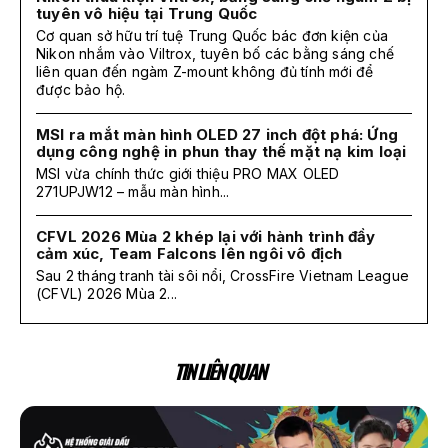
tuyên vô hiệu tại Trung Quốc
Cơ quan sở hữu trí tuệ Trung Quốc bác đơn kiện của
Nikon nhắm vào Viltrox, tuyên bố các bằng sáng chế
liên quan đến ngàm Z-mount không đủ tính mới để
được bảo hộ.
MSI ra mắt màn hình OLED 27 inch đột phá: Ứng
dụng công nghệ in phun thay thế mặt nạ kim loại
MSI vừa chính thức giới thiệu PRO MAX OLED
271UPJW12 – mẫu màn hình...
CFVL 2026 Mùa 2 khép lại với hành trình đầy
cảm xúc, Team Falcons lên ngôi vô địch
Sau 2 tháng tranh tài sôi nổi, CrossFire Vietnam League
(CFVL) 2026 Mùa 2...
TIN LIÊN QUAN