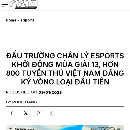
MMOSITE - Thông tin công nghệ
Bài viết nổi bật
Home
eSports
ĐẤU TRƯỜNG CHÂN LÝ ESPORTS
KHỞI ĐỘNG MÙA GIẢI 13, HƠN
800 TUYỂN THỦ VIỆT NAM ĐĂNG
KÝ VÒNG LOẠI ĐẦU TIÊN
PUBLISHED ON
09/01/2025
BY
PHUC DANG