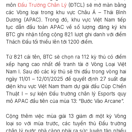
môn
Đấu Trường Chân Lý
(ĐTCL) sẽ mở màn bằng
các Vòng loại trong khu vực Châu Á – Thái Bình
Dương (APAC). Trong đó, khu vực Việt Nam tiếp
tục dẫn đầu toàn APAC về số lượng đăng ký khi
BTC ghi nhận tổng cộng 821 lượt ghi danh với điểm
Thách Đấu tối thiểu lên tới 1200 điểm.
Từ 821 cái tên, BTC sẽ chọn ra 112 kỳ thủ có điểm
xếp hạng cao nhất để tranh tài ở Vòng Loại Việt
Nam I. Sau đó các kỳ thủ sẽ thi đấu trong vòng hai
ngày 11/01 – 12/01/2025 để quyết định 27 suất đại
diện khu vực Việt Nam tham dự giải đấu Cúp Chiến
Thuật I – sự kiện Đấu trường chân lý Esports quy
mô APAC đầu tiên của mùa 13: “Bước Vào Arcane”.
Cộng thêm việc mùa giải 13 giảm đi một kỳ Vòng
loại so với mùa trước, các tuyển thủ Đấu trường
chân lý nước nhà càng phải ra sức luyện tập nhiều