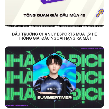
ĐẤU TRƯỜNG CHÂN LÝ ESPORTS MÙA 15: HỆ
THỐNG GIẢI ĐẤU NGOẠI HẠNG RA MẮT