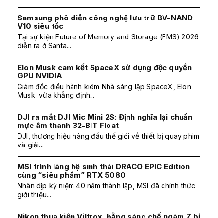
Samsung phô diễn công nghệ lưu trữ BV-NAND
V10 siêu tốc
Tại sự kiện Future of Memory and Storage (FMS) 2026
diễn ra ở Santa...
Elon Musk cam kết SpaceX sử dụng độc quyền
GPU NVIDIA
Giám đốc điều hành kiêm Nhà sáng lập SpaceX, Elon
Musk, vừa khẳng định...
DJI ra mắt DJI Mic Mini 2S: Định nghĩa lại chuẩn
mực âm thanh 32-BIT Float
DJI, thương hiệu hàng đầu thế giới về thiết bị quay phim
và giải...
MSI trình làng hệ sinh thái DRACO EPIC Edition
cùng “siêu phẩm” RTX 5080
Nhân dịp kỷ niệm 40 năm thành lập, MSI đã chính thức
giới thiệu...
Nikon thua kiện Viltrox, bằng sáng chế ngàm Z bị