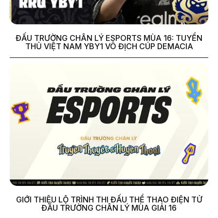
ĐẤU TRƯỜNG CHÂN LÝ ESPORTS MÙA 16: TUYỂN
THỦ VIỆT NAM YBY1 VÔ ĐỊCH CÚP DEMACIA
GIỚI THIỆU LỘ TRÌNH THI ĐẤU THỂ THAO ĐIỆN TỬ
ĐẤU TRƯỜNG CHÂN LÝ MÙA GIẢI 16