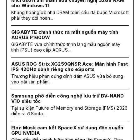
Microsoft âm thầm xóa khuyến nghị 32GB RAM
cho Windows 11
Khủng hoảng bộ nhớ DRAM toàn cầu đã buộc Microsoft
phải thay đổi hoàn...
GIGABYTE chính thức ra mắt nguồn máy tính
AORUS P1600W
GIGABYTE vừa chính thức trình làng mẫu nguồn máy
tính (PSU) cao cấp AORUS...
ASUS ROG Strix XG259QNSR Ace: Màn hình Fast
IPS 420Hz dành riêng cho eSports
Thương hiệu phần cứng đình đám ASUS vừa bổ sung
vào dải sản phẩm...
Samsung phô diễn công nghệ lưu trữ BV-NAND
V10 siêu tốc
Tại sự kiện Future of Memory and Storage (FMS) 2026
diễn ra ở Santa...
Elon Musk cam kết SpaceX sử dụng độc quyền
GPU NVIDIA
Giám đốc điều hành kiêm Nhà sáng lập SpaceX, Elon