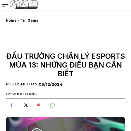
MMOSITE - Thông tin công nghệ
Bài viết nổi bật
Home
Tin Game
ĐẤU TRƯỜNG CHÂN LÝ ESPORTS
MÙA 13: NHỮNG ĐIỀU BẠN CẦN
BIẾT
PUBLISHED ON
03/12/2024
BY
PHUC DANG