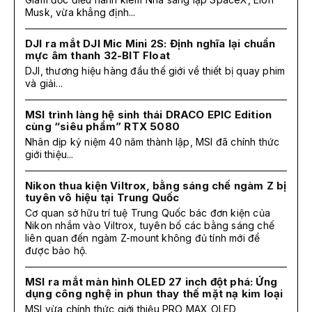
Musk, vừa khẳng định...
DJI ra mắt DJI Mic Mini 2S: Định nghĩa lại chuẩn
mực âm thanh 32-BIT Float
DJI, thương hiệu hàng đầu thế giới về thiết bị quay phim
và giải...
MSI trình làng hệ sinh thái DRACO EPIC Edition
cùng “siêu phẩm” RTX 5080
Nhân dịp kỷ niệm 40 năm thành lập, MSI đã chính thức
giới thiệu...
Nikon thua kiện Viltrox, bằng sáng chế ngàm Z bị
tuyên vô hiệu tại Trung Quốc
Cơ quan sở hữu trí tuệ Trung Quốc bác đơn kiện của
Nikon nhắm vào Viltrox, tuyên bố các bằng sáng chế
liên quan đến ngàm Z-mount không đủ tính mới để
được bảo hộ.
MSI ra mắt màn hình OLED 27 inch đột phá: Ứng
dụng công nghệ in phun thay thế mặt nạ kim loại
MSI vừa chính thức giới thiệu PRO MAX OLED