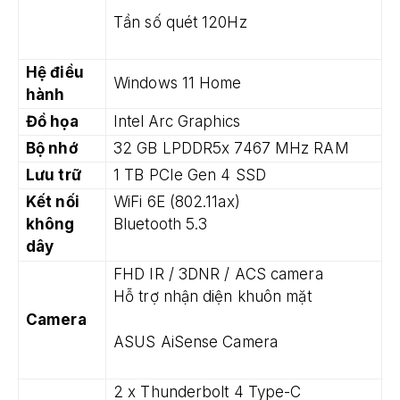
Tần số quét 120Hz
Hệ điều
Windows 11 Home
hành
Đồ họa
Intel
Arc Graphics
Bộ nhớ
32 GB LPDDR5x 7467 MHz RAM
Lưu trữ
1 TB PCIe Gen 4 SSD
Kết nối
WiFi 6E (802.11ax)
không
Bluetooth 5.3
dây
FHD IR / 3DNR / ACS camera
Hỗ trợ nhận diện khuôn mặt
Camera
ASUS AiSense Camera
2 x Thunderbolt 4 Type-C