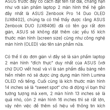
ASUS trước đây có cách đặt tên rất dài, chẳng hạn
như với sản phẩm laptop 2 màn hình thế hệ gần
đây nhất là ASUS Zenbook Pro 14 Duo OLED
(UX8402), chúng ta có thể thấy được rằng ASUS
Zenbook DUO (UX8406) đã có tên gọi rất đơn
giản, ASUS sẽ không đặt thêm các yếu tố kích
thước màn hình (screen size) cũng như công nghệ
màn hình (OLED) vào tên sản phẩm nữa.
Có thể lí do đơn giản vì đây sẽ là sản phẩm laptop
2 màn hình “đích thực” duy nhất của ASUS (với
chữ DUO viết hoa) và vì là sản phẩm đầu bảng nên
hiển nhiên nó sẽ được ứng dụng màn hình Lumina
OLED nổi tiếng. Cuối cùng là kích thước màn hình
14 inches sẽ là “sweet spot” cho di động vì bạn thử
tưởng tượng mà xem, 2 màn hình 13 inches sẽ là
quá nhỏ, còn 2 màn hình 16 inches thì sẽ rất lớn,
vậy nên việc để thêm số hiệu về thông tin kích