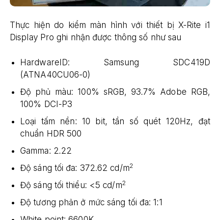
Thực hiện do kiểm màn hình với thiết bị X-Rite i1
Display Pro ghi nhận được thông số như sau
HardwareID: Samsung SDC419D
(ATNA40CU06-0)
Độ phủ màu: 100% sRGB, 93.7% Adobe RGB,
100% DCI-P3
Loại tấm nền: 10 bit, tần số quét 120Hz, đạt
chuẩn HDR 500
Gamma: 2.22
2
Độ sáng tối đa: 372.62 cd/m
2
Độ sáng tối thiểu: <5 cd/m
Độ tương phản ở mức sáng tối đa: 1:1
White point: 6600K