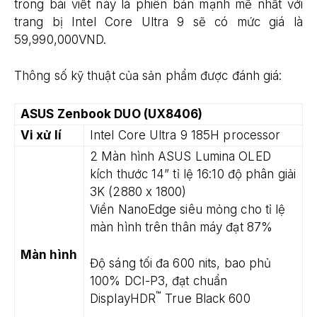
trong bài viết này là phiên bản mạnh mẽ nhất với
trang bị Intel Core Ultra 9 sẽ có mức giá là
59,990,000VND.
Thông số kỹ thuật của sản phẩm được đánh giá:
ASUS Zenbook DUO (UX8406)
Vi xử lí
Intel Core Ultra 9 185H processor
2 Màn hình ASUS Lumina OLED
kích thước 14” tỉ lệ 16:10 độ phân giải
3K (2880 x 1800)
Viền NanoEdge siêu mỏng cho tỉ lệ
màn hình trên thân máy đạt 87%
Màn hình
Độ sáng tối đa 600 nits, bao phủ
100% DCI-P3, đạt chuẩn
™
DisplayHDR
True Black 600