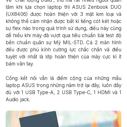
Về “chất lượng build”, thứ mà rất nhiều người quan
tâm khi lựa chọn laptop thì ASUS Zenbook DUO
(UX8406) được hoàn thiện với 3 mặt kim loại và
không thể cảm nhận được bất kì tiếng cót két hoặc
sự flex nào trong quá trình sử dụng, điều này cũng
dễ hiểu khi máy đã vượt qua tiêu chuẩn bài test độ
bền chuẩn quân sự Mỹ MIL-STD. Cả 2 màn hình
đều được phủ kính cường lực chắc chắn và điều
tuyệt vời nhất là lớp hoàn thiện của máy cực kì ít
bám vân tay.
Cổng kết nối vẫn là điểm cộng của những mẫu
laptop ASUS trong những năm trở lại đây, luôn đầy
đủ với 1 USB Type-A, 2 USB Type-C, 1 HDMI và 1
Audio jack.