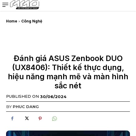
MMOSITE - Thông tin công nghệ
Bài viết nổi bật
Home
Công Nghệ
Đánh giá ASUS Zenbook DUO
(UX8406): Thiết kế thực dụng,
hiệu năng mạnh mẽ và màn hình
sắc nét
PUBLISHED ON
30/06/2024
BY
PHUC DANG