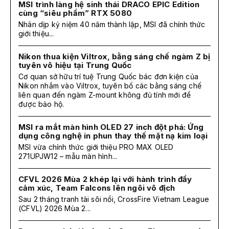
MSI trình làng hệ sinh thái DRACO EPIC Edition
cùng “siêu phẩm” RTX 5080
Nhân dịp kỷ niệm 40 năm thành lập, MSI đã chính thức
giới thiệu...
Nikon thua kiện Viltrox, bằng sáng chế ngàm Z bị
tuyên vô hiệu tại Trung Quốc
Cơ quan sở hữu trí tuệ Trung Quốc bác đơn kiện của
Nikon nhắm vào Viltrox, tuyên bố các bằng sáng chế
liên quan đến ngàm Z-mount không đủ tính mới để
được bảo hộ.
MSI ra mắt màn hình OLED 27 inch đột phá: Ứng
dụng công nghệ in phun thay thế mặt nạ kim loại
MSI vừa chính thức giới thiệu PRO MAX OLED
271UPJW12 – mẫu màn hình...
CFVL 2026 Mùa 2 khép lại với hành trình đầy
cảm xúc, Team Falcons lên ngôi vô địch
Sau 2 tháng tranh tài sôi nổi, CrossFire Vietnam League
(CFVL) 2026 Mùa 2...