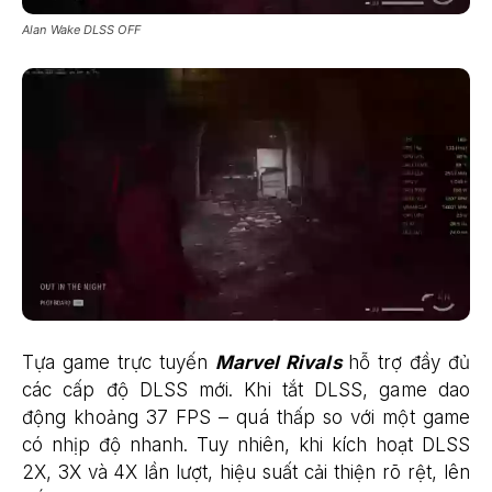
Alan Wake DLSS OFF
Tựa game trực tuyến
Marvel Rivals
hỗ trợ đầy đủ
các cấp độ DLSS mới. Khi tắt DLSS, game dao
động khoảng 37 FPS – quá thấp so với một game
có nhịp độ nhanh. Tuy nhiên, khi kích hoạt DLSS
2X, 3X và 4X lần lượt, hiệu suất cải thiện rõ rệt, lên