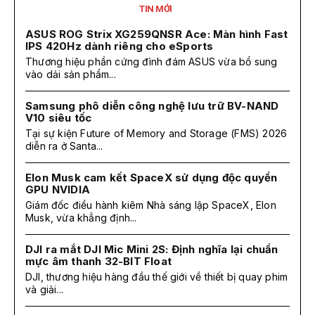
TIN MỚI
ASUS ROG Strix XG259QNSR Ace: Màn hình Fast
IPS 420Hz dành riêng cho eSports
Thương hiệu phần cứng đình đám ASUS vừa bổ sung
vào dải sản phẩm...
Samsung phô diễn công nghệ lưu trữ BV-NAND
V10 siêu tốc
Tại sự kiện Future of Memory and Storage (FMS) 2026
diễn ra ở Santa...
Elon Musk cam kết SpaceX sử dụng độc quyền
GPU NVIDIA
Giám đốc điều hành kiêm Nhà sáng lập SpaceX, Elon
Musk, vừa khẳng định...
DJI ra mắt DJI Mic Mini 2S: Định nghĩa lại chuẩn
mực âm thanh 32-BIT Float
DJI, thương hiệu hàng đầu thế giới về thiết bị quay phim
và giải...