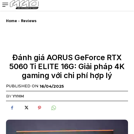
MMOSITE - Thông tin công nghệ
Bài viết nổi bật
Home
Reviews
Đánh giá AORUS GeForce RTX
5060 Ti ELITE 16G: Giải pháp 4K
gaming với chi phí hợp lý
PUBLISHED ON
16/04/2025
BY
YYHM