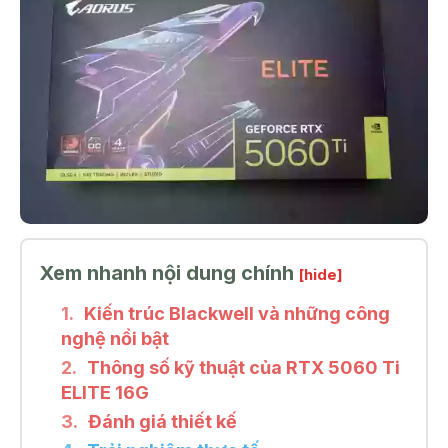
Xem nhanh nội dung chính
[hide]
Kiến trúc Blackwell và những công
nghệ nổi bật
Thông số kỹ thuật của RTX 5060 Ti
ELITE 16G
Đánh giá thiết kế