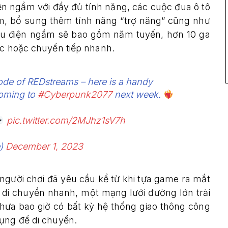
n ngầm với đầy đủ tính năng, các cuộc đua ô tô
rùm, bổ sung thêm tính năng “trợ năng” cũng như
tàu điện ngầm sẽ bao gồm năm tuyến, hơn 10 ga
ực hoặc chuyển tiếp nhanh.
de of REDstreams – here is a handy
coming to
#Cyberpunk2077
next week.
pic.twitter.com/2MJhz1sV7h
e)
December 1, 2023
người chơi đã yêu cầu kể từ khi tựa game ra mắt
 di chuyển nhanh, một mạng lưới đường lớn trải
chưa bao giờ có bất kỳ hệ thống giao thông công
dụng để di chuyển.