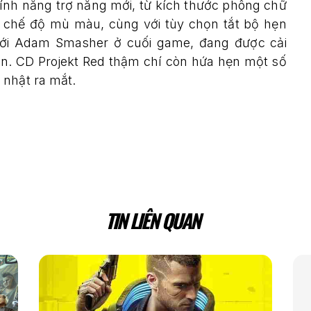
ính năng trợ năng mới, từ kích thước phông chữ
 chế độ mù màu, cùng với tùy chọn tắt bộ hẹn
 với Adam Smasher ở cuối game, đang được cải
ơn. CD Projekt Red thậm chí còn hứa hẹn một số
 nhật ra mắt.
TIN LIÊN QUAN