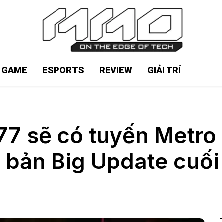
N GAME
ESPORTS
REVIEW
GIẢI TRÍ
7 sẽ có tuyến Metro 
 bản Big Update cuố