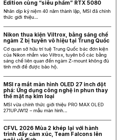
Edition cùng “siêu phẩm” RTX 5080
Nhân dịp kỷ niệm 40 năm thành lập, MSI đã chính
thức giới thiệu...
Nikon thua kiện Viltrox, bằng sáng chế
ngàm Z bị tuyên vô hiệu tại Trung Quốc
Cơ quan sở hữu trí tuệ Trung Quốc bác đơn kiện
của Nikon nhắm vào Viltrox, tuyên bố các bằng
sáng chế liên quan đến ngàm Z-mount không đủ
tính mới để được bảo hộ.
MSI ra mắt màn hình OLED 27 inch đột
phá: Ứng dụng công nghệ in phun thay
thế mặt nạ kim loại
MSI vừa chính thức giới thiệu PRO MAX OLED
271UPJW12 – mẫu màn hình...
CFVL 2026 Mùa 2 khép lại với hành
trình đầy cảm xúc, Team Falcons lên