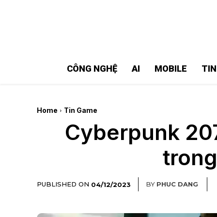
MMOSITE - Thông tin công nghệ
Bài viết nổi bật
CÔNG NGHỆ
AI
MOBILE
TI
Home
Tin Game
Cyberpunk 207
trong
PUBLISHED ON
BY
PHUC DANG
04/12/2023