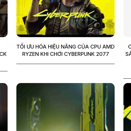
TỐI ƯU HÓA HIỆU NĂNG CỦA CPU AMD
C
ICK
RYZEN KHI CHƠI CYBERPUNK 2077
S