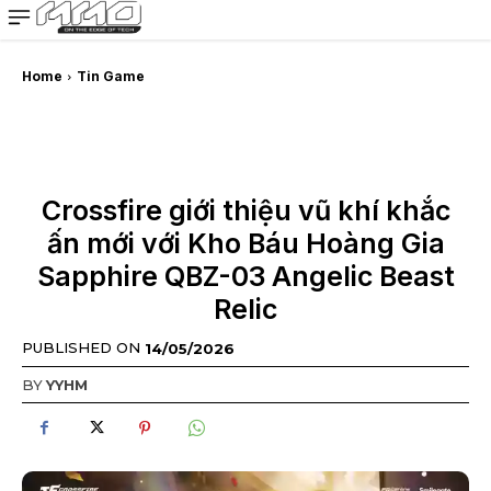
MMOSITE - Thông tin công nghệ
Bài viết nổi bật
Home
Tin Game
Crossfire giới thiệu vũ khí khắc
ấn mới với Kho Báu Hoàng Gia
Sapphire QBZ-03 Angelic Beast
Relic
PUBLISHED ON
14/05/2026
BY
YYHM