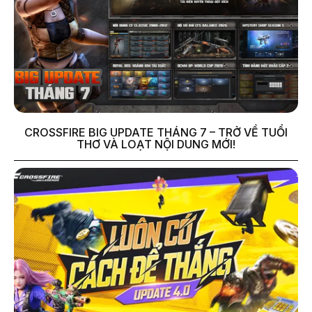
CROSSFIRE BIG UPDATE THÁNG 7 – TRỞ VỀ TUỔI
THƠ VÀ LOẠT NỘI DUNG MỚI!