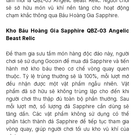
tâm mới là QBZ-03 Angelic Beast Relic. Người chơi
sẽ sở hữu món vũ khí nền tảng cho hoạt động
chạm khắc thông qua Báu Hoàng Gia Sapphire.
Kho Báu Hoàng Gia Sapphire QBZ-03 Angelic
Beast Relic
Để tham gia sưu tầm món hàng độc đáo này, người
chơi sẽ sử dụng Gocoin để mua đá Sapphire và tiến
hành mở kho báu theo cơ chế vòng quay quen
thuộc. Tỷ lệ trúng thưởng sẽ là 100%, mỗi lượt mở
đều nhận được một vật phẩm ngẫu nhiên. Vật
phẩm đã sở hữu sẽ không trùng lặp cho đến khi
người chơi thu thập đủ toàn bộ phần thưởng. Sau
mỗi lượt mở, số lượng đá Sapphire cần dùng sẽ
tăng dần. Các vật phẩm không sử dụng có thể
phân tách thành đá Sapphire để tiếp tục tham gia
vòng quay, giúp người chơi tối ưu kho vũ khí của