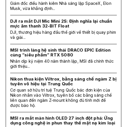
Giám đốc điều hành kiêm Nhà sáng lập SpaceX, Elon
Musk, vừa khẳng định...
DJI ra mắt DJI Mic Mini 2S: Định nghĩa lại chuẩn
mực âm thanh 32-BIT Float
DJI, thương hiệu hàng đầu thế giới về thiết bị quay phim
và giải...
MSI trình làng hệ sinh thái DRACO EPIC Edition
cùng “siêu phẩm” RTX 5080
Nhân dịp kỷ niệm 40 năm thành lập, MSI đã chính thức
giới thiệu...
Nikon thua kiện Viltrox, bằng sáng chế ngàm Z bị
tuyên vô hiệu tại Trung Quốc
Cơ quan sở hữu trí tuệ Trung Quốc bác đơn kiện của
Nikon nhắm vào Viltrox, tuyên bố các bằng sáng chế
liên quan đến ngàm Z-mount không đủ tính mới để
được bảo hộ.
MSI ra mắt màn hình OLED 27 inch đột phá: Ứng
dụng công nghệ in phun thay thế mặt nạ kim loại