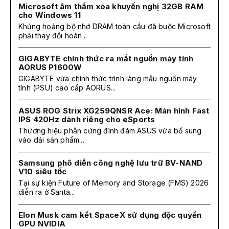
Microsoft âm thầm xóa khuyến nghị 32GB RAM
cho Windows 11
Khủng hoảng bộ nhớ DRAM toàn cầu đã buộc Microsoft
phải thay đổi hoàn...
GIGABYTE chính thức ra mắt nguồn máy tính
AORUS P1600W
GIGABYTE vừa chính thức trình làng mẫu nguồn máy
tính (PSU) cao cấp AORUS...
ASUS ROG Strix XG259QNSR Ace: Màn hình Fast
IPS 420Hz dành riêng cho eSports
Thương hiệu phần cứng đình đám ASUS vừa bổ sung
vào dải sản phẩm...
Samsung phô diễn công nghệ lưu trữ BV-NAND
V10 siêu tốc
Tại sự kiện Future of Memory and Storage (FMS) 2026
diễn ra ở Santa...
Elon Musk cam kết SpaceX sử dụng độc quyền
GPU NVIDIA