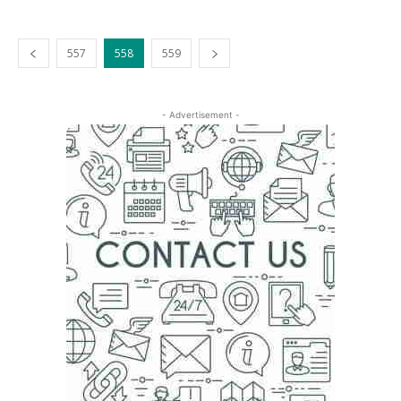
557
558
559
- Advertisement -