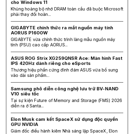
cho Windows 11
Khủng hoảng bộ nhớ DRAM toàn cầu đã buộc Microsoft
phải thay đổi hoàn...
GIGABYTE chính thức ra mắt nguồn máy tính
AORUS P1600W
GIGABYTE vừa chính thức trình làng mẫu nguồn máy
tính (PSU) cao cấp AORUS...
ASUS ROG Strix XG259QNSR Ace: Màn hình Fast
IPS 420Hz dành riêng cho eSports
Thương hiệu phần cứng đình đám ASUS vừa bổ sung
vào dải sản phẩm...
Samsung phô diễn công nghệ lưu trữ BV-NAND
V10 siêu tốc
Tại sự kiện Future of Memory and Storage (FMS) 2026
diễn ra ở Santa...
Elon Musk cam kết SpaceX sử dụng độc quyền
GPU NVIDIA
Giám đốc điều hành kiêm Nhà sáng lập SpaceX, Elon