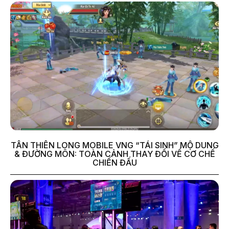
TÂN THIÊN LONG MOBILE VNG “TÁI SINH” MỘ DUNG
& ĐƯỜNG MÔN: TOÀN CẢNH THAY ĐỔI VỀ CƠ CHẾ
CHIẾN ĐẤU