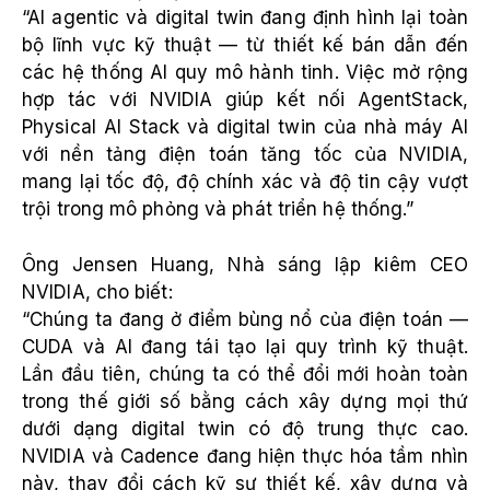
“AI agentic và digital twin đang định hình lại toàn
bộ lĩnh vực kỹ thuật — từ thiết kế bán dẫn đến
các hệ thống AI quy mô hành tinh. Việc mở rộng
hợp tác với NVIDIA giúp kết nối AgentStack,
Physical AI Stack và digital twin của nhà máy AI
với nền tảng điện toán tăng tốc của NVIDIA,
mang lại tốc độ, độ chính xác và độ tin cậy vượt
trội trong mô phỏng và phát triển hệ thống.”
Ông Jensen Huang, Nhà sáng lập kiêm CEO
NVIDIA, cho biết:
“Chúng ta đang ở điểm bùng nổ của điện toán —
CUDA và AI đang tái tạo lại quy trình kỹ thuật.
Lần đầu tiên, chúng ta có thể đổi mới hoàn toàn
trong thế giới số bằng cách xây dựng mọi thứ
dưới dạng digital twin có độ trung thực cao.
NVIDIA và Cadence đang hiện thực hóa tầm nhìn
này, thay đổi cách kỹ sư thiết kế, xây dựng và