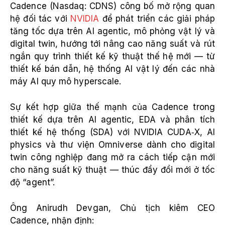
Cadence (Nasdaq: CDNS) công bố mở rộng quan
hệ đối tác với
NVIDIA
để phát triển các giải pháp
tăng tốc dựa trên AI agentic, mô phỏng vật lý và
digital twin, hướng tới nâng cao năng suất và rút
ngắn quy trình thiết kế kỹ thuật thế hệ mới — từ
thiết kế bán dẫn, hệ thống AI vật lý đến các nhà
máy AI quy mô hyperscale.
Sự kết hợp giữa thế mạnh của Cadence trong
thiết kế dựa trên AI agentic, EDA và phân tích
thiết kế hệ thống (SDA) với NVIDIA CUDA‑X, AI
physics và thư viện Omniverse dành cho digital
twin công nghiệp đang mở ra cách tiếp cận mới
cho năng suất kỹ thuật — thúc đẩy đổi mới ở tốc
độ “agent”.
Ông Anirudh Devgan, Chủ tịch kiêm CEO
Cadence, nhận định: