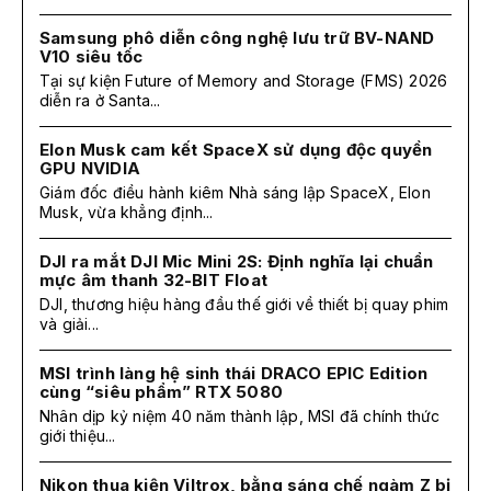
Samsung phô diễn công nghệ lưu trữ BV-NAND
V10 siêu tốc
Tại sự kiện Future of Memory and Storage (FMS) 2026
diễn ra ở Santa...
Elon Musk cam kết SpaceX sử dụng độc quyền
GPU NVIDIA
Giám đốc điều hành kiêm Nhà sáng lập SpaceX, Elon
Musk, vừa khẳng định...
DJI ra mắt DJI Mic Mini 2S: Định nghĩa lại chuẩn
mực âm thanh 32-BIT Float
DJI, thương hiệu hàng đầu thế giới về thiết bị quay phim
và giải...
MSI trình làng hệ sinh thái DRACO EPIC Edition
cùng “siêu phẩm” RTX 5080
Nhân dịp kỷ niệm 40 năm thành lập, MSI đã chính thức
giới thiệu...
Nikon thua kiện Viltrox, bằng sáng chế ngàm Z bị