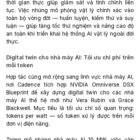
thời gian thực giúp giám sát và tinh chỉnh liên
tục. Việc nhúng mô phỏng vật lý chính xác vào
toàn bộ vòng đời — huấn luyện, kiểm thử và suy
luận — giúp tăng tốc thử nghiệm và nâng cao độ
an toàn khi triển khai hệ thống AI vật lý ngoài đời
thực.
Digital twin cho nhà máy AI: Tối ưu chi phí trên
mỗi token
Hợp tác cũng mở rộng sang lĩnh vực nhà máy AI,
nơi Cadence tích hợp NVIDIA Omniverse DSX
Blueprint để xây dựng digital twin cho các nhà
máy AI thế hệ mới như Vera Rubin và Grace
Blackwell. Mục tiêu là tối ưu chỉ số quan trọng:
tokens per watt — số token xử lý được trên mỗi
đơn vị điện năng.
Trong mô phỏng nhà máy AI 10 MW, việc vận