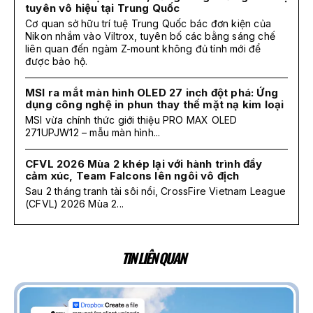
tuyên vô hiệu tại Trung Quốc
Cơ quan sở hữu trí tuệ Trung Quốc bác đơn kiện của
Nikon nhắm vào Viltrox, tuyên bố các bằng sáng chế
liên quan đến ngàm Z-mount không đủ tính mới để
được bảo hộ.
MSI ra mắt màn hình OLED 27 inch đột phá: Ứng
dụng công nghệ in phun thay thế mặt nạ kim loại
MSI vừa chính thức giới thiệu PRO MAX OLED
271UPJW12 – mẫu màn hình...
CFVL 2026 Mùa 2 khép lại với hành trình đầy
cảm xúc, Team Falcons lên ngôi vô địch
Sau 2 tháng tranh tài sôi nổi, CrossFire Vietnam League
(CFVL) 2026 Mùa 2...
TIN LIÊN QUAN