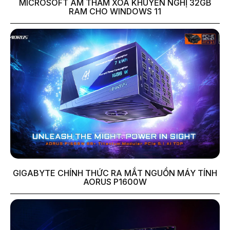
MICROSOFT ÂM THẦM XÓA KHUYẾN NGHỊ 32GB
RAM CHO WINDOWS 11
GIGABYTE CHÍNH THỨC RA MẮT NGUỒN MÁY TÍNH
AORUS P1600W