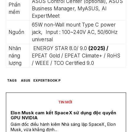
ASUS Control Center (optional), ASUS
Phần
Business Manager, MyASUS, AI
mềm
ExpertMeet
65W non-Wall mount Type C power
Nguồn
jack, Input : 100~240V AC, 50/60Hz
universal
Nhãn
ENERGY STAR 8.0/ 9.0
(2025) /
năng
EPEAT Gold / EPEAT Climate+ / RoHS
lượng
/ WEEE / TCO Certified 9.0
TAGS
ASUS
EXPERTBOOK P
TIN MỚI
Elon Musk cam kết SpaceX sử dụng độc quyền
GPU NVIDIA
Giám đốc điều hành kiêm Nhà sáng lập SpaceX, Elon
Musk, vừa khẳng định...