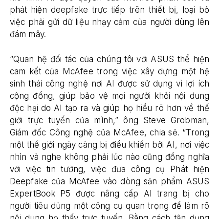
phát hiện deepfake trực tiếp trên thiết bị, loại bỏ
việc phải gửi dữ liệu nhạy cảm của người dùng lên
đám mây.
“Quan hệ đối tác của chúng tôi với ASUS thể hiện
cam kết của McAfee trong việc xây dựng một hệ
sinh thái công nghệ nơi AI được sử dụng vì lợi ích
cộng đồng, giúp bảo vệ mọi người khỏi nội dung
độc hại do AI tạo ra và giúp họ hiểu rõ hơn về thế
giới trực tuyến của mình,” ông Steve Grobman,
Giám đốc Công nghệ của McAfee, chia sẻ. “Trong
một thế giới ngày càng bị điều khiển bởi AI, nơi việc
nhìn và nghe không phải lúc nào cũng đồng nghĩa
với việc tin tưởng, việc đưa công cụ Phát hiện
Deepfake của McAfee vào dòng sản phẩm ASUS
ExpertBook P5 được nâng cấp AI trang bị cho
người tiêu dùng một công cụ quan trọng để làm rõ
nội dung họ thấy trực tuyến. Bằng cách tận dụng