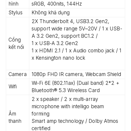
hình
sRGB, 400nits, 144Hz
Stylus
Không khả dụng
2X Thunderbolt 4, USB3.2 Gen2,
support wide range 5V~20V / 1 x USB-
A 3.2 Gen2, support BC1.2 /
Cổng
1 x USB-A 3.2 Gen2
kết nối
1 x HDMI 2.1 / 1 x Audio combo jack / 1
x Kensington nano lock
Camera
1080p FHD IR camera, Webcam Shield
Wi-Fi 6E (802.11ax) (Dual band) 2*2 +
Wifi
Bluetooth® 5.3 Wireless Card
2 x speaker / 2 x multi-array
microphone with intelligo beam
Âm
forming
thanh
Smart amp technology / Dolby Atmos
certified