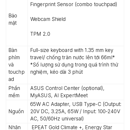
Fingerprint Sensor (combo touchpad)
Bảo
Webcam Shield
mật
TPM 2.0
Bàn
Full-size keyboard with 1.35 mm key
phím
travel/ chống tràn nước lên tới 66ml*
và
*Số lượng sử dụng trong quá trình thử
touchp
nghiệm, kéo dài 3 phút
ad
Phần
ASUS Control Center (optional),
mềm
MyASUS, AI ExpertMeet
65W AC Adapter, USB Type-C (Output:
Nguồn
20V DC, 3.25A, 65W / Input: 100-240V
AC, 50/60Hz universal)
Nhãn
EPEAT Gold Climate +, Energy Star