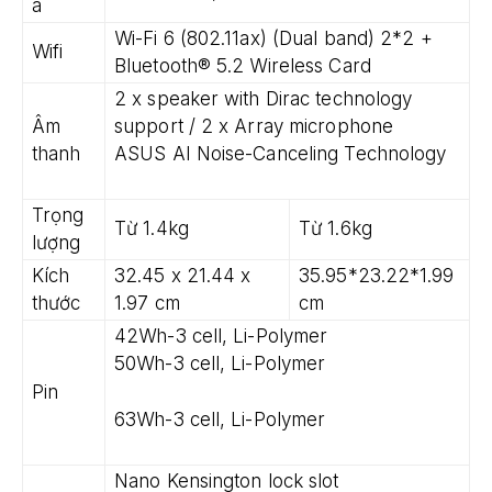
a
Wi-Fi 6 (802.11ax) (Dual band) 2*2 +
Wifi
Bluetooth® 5.2 Wireless Card
2 x speaker with Dirac technology
Âm
support / 2 x Array microphone
thanh
ASUS AI Noise-Canceling Technology
Trọng
Từ 1.4kg
Từ 1.6kg
lượng
Kích
32.45 x 21.44 x
35.95*23.22*1.99
thước
1.97 cm
cm
42Wh-3 cell, Li-Polymer
50Wh-3 cell, Li-Polymer
Pin
63Wh-3 cell, Li-Polymer
Nano Kensington lock slot