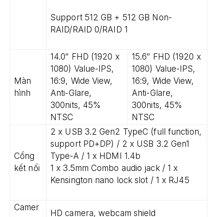
Support 512 GB + 512 GB Non-
RAID/RAID 0/RAID 1
14.0″ FHD (1920 x
15.6″ FHD (1920 x
1080) Value-IPS,
1080) Value-IPS,
Màn
16:9, Wide View,
16:9, Wide View,
hình
Anti-Glare,
Anti-Glare,
300nits, 45%
300nits, 45%
NTSC
NTSC
2 x USB 3.2 Gen2 TypeC (full function,
support PD+DP) / 2 x USB 3.2 Gen1
Cổng
Type-A / 1 x HDMI 1.4b
kết nối
1 x 3.5mm Combo audio jack / 1 x
Kensington nano lock slot / 1 x RJ45
Camer
HD camera, webcam shield