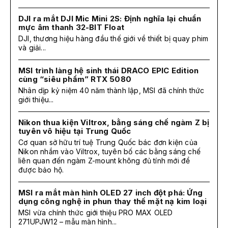
DJI ra mắt DJI Mic Mini 2S: Định nghĩa lại chuẩn
mực âm thanh 32-BIT Float
DJI, thương hiệu hàng đầu thế giới về thiết bị quay phim
và giải...
MSI trình làng hệ sinh thái DRACO EPIC Edition
cùng “siêu phẩm” RTX 5080
Nhân dịp kỷ niệm 40 năm thành lập, MSI đã chính thức
giới thiệu...
Nikon thua kiện Viltrox, bằng sáng chế ngàm Z bị
tuyên vô hiệu tại Trung Quốc
Cơ quan sở hữu trí tuệ Trung Quốc bác đơn kiện của
Nikon nhắm vào Viltrox, tuyên bố các bằng sáng chế
liên quan đến ngàm Z-mount không đủ tính mới để
được bảo hộ.
MSI ra mắt màn hình OLED 27 inch đột phá: Ứng
dụng công nghệ in phun thay thế mặt nạ kim loại
MSI vừa chính thức giới thiệu PRO MAX OLED
271UPJW12 – mẫu màn hình...