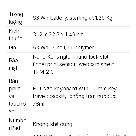
Trọng
63 Wh battery: starting at 1.29 Kg
lượng
Kích
31.2 x 22.3 x 1.49 cm
thước
Pin
63 Wh, 3-cell, Li-polymer
Nano Kensington nano lock slot,
Bảo
fingerprint sensor, webcam shield,
mật
TPM 2.0
Bàn
phím
Full-size keyboard with 1.5 mm key
và
travel; backlit, chống tràn nước tới
touchp
78ml
ad
Numbe
Không khả dụng
rPad