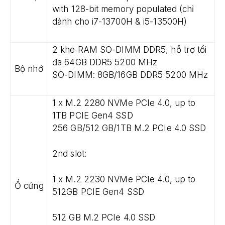
with 128-bit memory populated (chỉ
dành cho i7-13700H & i5-13500H)
2 khe RAM SO-DIMM DDR5, hỗ trợ tối
đa 64GB DDR5 5200 MHz
Bộ nhớ
SO-DIMM: 8GB/16GB DDR5 5200 MHz
1 x M.2 2280 NVMe PCIe 4.0, up to
1TB PCIE Gen4 SSD
256 GB/512 GB/1TB M.2 PCIe 4.0 SSD
2nd slot:
1 x M.2 2230 NVMe PCIe 4.0, up to
Ổ cứng
512GB PCIE Gen4 SSD
512 GB M.2 PCIe 4.0 SSD