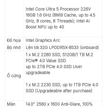
Intel Core Ultra 5 Processor 226V
16GB 1.6 GHz (8MB Cache, up to 4.5
GHz, 8 cores, 8 Threads); Intel AI
Boost NPU up to 40
Đồ họa
Intel Graphics Arc
Bộ nhớ
Lên tới 32G LPDDR5X-8533 (onboard)
1 x M.2 2280 SSD, 512GB/1 TB M.2
PCIe® 4.0 Value SSD
up to 2TB PCIe 4.0 SSD User
upgradeable
Ổ cứng
1 x M.2 2230 SSD, up to 1TB PCIe 4.0
SSD (Upgradeable after purchase)
Màn
14.0″ 2560 x 1600 Anti-Glare, 100%