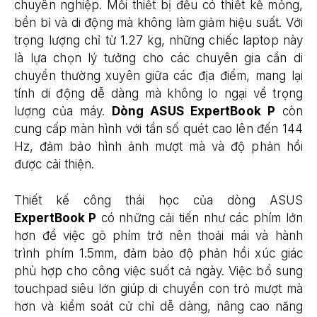
chuyên nghiệp. Mỗi thiết bị đều có thiết kế mỏng,
bền bỉ và di động mà không làm giảm hiệu suất. Với
trọng lượng chỉ từ 1.27 kg, những chiếc laptop này
là lựa chọn lý tưởng cho các chuyên gia cần di
chuyển thường xuyên giữa các địa điểm, mang lại
tính di động dễ dàng mà không lo ngại về trọng
lượng của máy.
Dòng ASUS ExpertBook P
còn
cung cấp màn hình với tần số quét cao lên đến 144
Hz, đảm bảo hình ảnh mượt mà và độ phản hồi
được cải thiện.
Thiết kế công thái học của dòng ASUS
ExpertBook P
có những cải tiến như các phím lớn
hơn để việc gõ phím trở nên thoải mái và hành
trình phím 1.5mm, đảm bảo độ phản hồi xúc giác
phù hợp cho công việc suốt cả ngày. Việc bổ sung
touchpad siêu lớn giúp di chuyển con trỏ mượt mà
hơn và kiểm soát cử chỉ dễ dàng, nâng cao năng