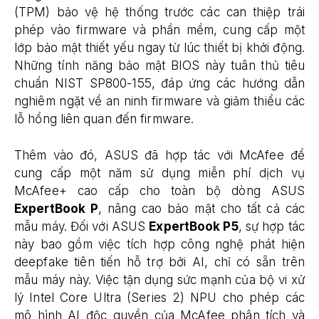
(TPM) bảo vệ hệ thống trước các can thiệp trái
phép vào firmware và phần mềm, cung cấp một
lớp bảo mật thiết yếu ngay từ lúc thiết bị khởi động.
Những tính năng bảo mật BIOS này tuân thủ tiêu
chuẩn NIST SP800-155, đáp ứng các hướng dẫn
nghiêm ngặt về an ninh firmware và giảm thiểu các
lỗ hổng liên quan đến firmware.
Thêm vào đó, ASUS đã hợp tác với McAfee để
cung cấp một năm sử dụng miễn phí dịch vụ
McAfee+ cao cấp cho toàn bộ dòng ASUS
ExpertBook P
, nâng cao bảo mật cho tất cả các
mẫu máy. Đối với ASUS
ExpertBook P5
, sự hợp tác
này bao gồm việc tích hợp công nghệ phát hiện
deepfake tiên tiến hỗ trợ bởi AI, chỉ có sẵn trên
mẫu máy này. Việc tận dụng sức mạnh của bộ vi xử
lý Intel Core Ultra (Series 2) NPU cho phép các
mô hình AI độc quyền của McAfee phân tích và