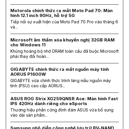
Motorola chính thức ra mắt Moto Pad 70: Màn
hình 12.1 inch 90Hz, hỗ trợ 5G
Tiếp nối sự xuất hiện của Moto Pad 70 Pro vào tháng 6
và...
Microsoft âm thầm xóa khuyến nghị 32GB RAM
cho Windows 11
Khủng hoảng bộ nhớ DRAM toàn cầu đã buộc Microsoft
phải thay đổi hoàn...
GIGABYTE chính thức ra mắt nguồn máy tính
AORUS P1600W
GIGABYTE vừa chính thức trình làng mẫu nguồn máy
tính (PSU) cao cấp AORUS...
ASUS ROG Strix XG259QNSR Ace: Màn hình Fast
IPS 420Hz dành riêng cho eSports
Thương hiệu phần cứng đình đám ASUS vừa bổ sung
vào dải sản phẩm...
Samsung phô diễn công nghệ lưu trữ BV-NAND