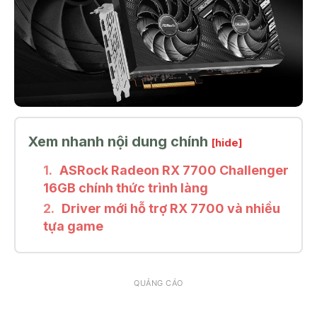
Xem nhanh nội dung chính
[hide]
ASRock Radeon RX 7700 Challenger
16GB chính thức trình làng
Driver mới hỗ trợ RX 7700 và nhiều
tựa game
QUẢNG CÁO