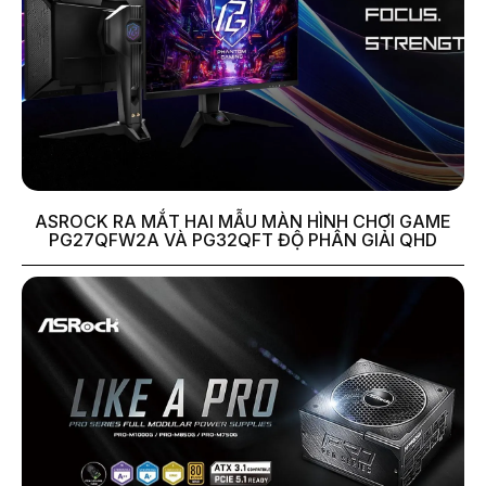
ASROCK RA MẮT HAI MẪU MÀN HÌNH CHƠI GAME
PG27QFW2A VÀ PG32QFT ĐỘ PHÂN GIẢI QHD