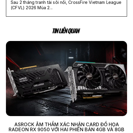
Sau 2 tháng tranh tài sôi nổi, CrossFire Vietnam League
(CFVL) 2026 Mùa 2...
TIN LIÊN QUAN
ASROCK ÂM THẦM XÁC NHẬN CARD ĐỒ HỌA
RADEON RX 9050 VỚI HAI PHIÊN BẢN 4GB VÀ 8GB