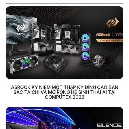
ASROCK KỶ NIỆM MỘT THẬP KỶ ĐỈNH CAO BẢN
SẮC TAICHI VÀ MỞ RỘNG HỆ SINH THÁI AI TẠI
COMPUTEX 2026