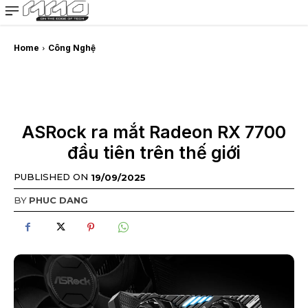
MMOSITE - Thông tin công nghệ
Bài viết nổi bật
Home
Công Nghệ
ASRock ra mắt Radeon RX 7700
đầu tiên trên thế giới
PUBLISHED ON
19/09/2025
BY
PHUC DANG