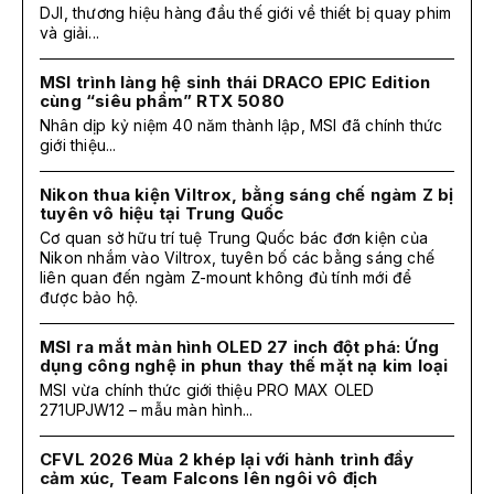
DJI, thương hiệu hàng đầu thế giới về thiết bị quay phim
và giải...
MSI trình làng hệ sinh thái DRACO EPIC Edition
cùng “siêu phẩm” RTX 5080
Nhân dịp kỷ niệm 40 năm thành lập, MSI đã chính thức
giới thiệu...
Nikon thua kiện Viltrox, bằng sáng chế ngàm Z bị
tuyên vô hiệu tại Trung Quốc
Cơ quan sở hữu trí tuệ Trung Quốc bác đơn kiện của
Nikon nhắm vào Viltrox, tuyên bố các bằng sáng chế
liên quan đến ngàm Z-mount không đủ tính mới để
được bảo hộ.
MSI ra mắt màn hình OLED 27 inch đột phá: Ứng
dụng công nghệ in phun thay thế mặt nạ kim loại
MSI vừa chính thức giới thiệu PRO MAX OLED
271UPJW12 – mẫu màn hình...
CFVL 2026 Mùa 2 khép lại với hành trình đầy
cảm xúc, Team Falcons lên ngôi vô địch