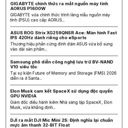
GIGABYTE chính thức ra mắt nguồn máy tính
AORUS P1600W
GIGABYTE vừa chính thức trình làng mẫu nguồn máy
tính (PSU) cao cấp AORUS...
ASUS ROG Strix XG259QNSR Ace: Màn hình Fast
IPS 420Hz dành riêng cho eSports
Thương hiệu phần cứng đình đám ASUS vừa bổ sung
vào dải sản phẩm...
Samsung phô diễn công nghệ lưu trữ BV-NAND
V10 siêu tốc
Tại sự kiện Future of Memory and Storage (FMS) 2026
diễn ra ở Santa...
Elon Musk cam kết SpaceX sử dụng độc quyền
GPU NVIDIA
Giám đốc điều hành kiêm Nhà sáng lập SpaceX, Elon
Musk, vừa khẳng định...
DJI ra mắt DJI Mic Mini 2S: Định nghĩa lại chuẩn
mực âm thanh 32-BIT Float