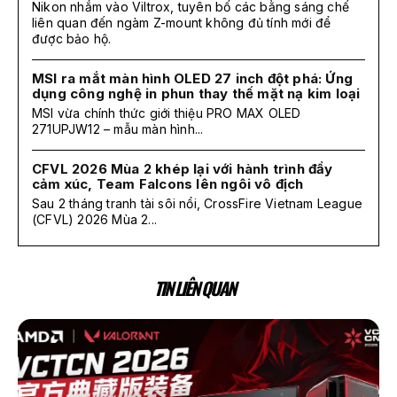
Nikon nhắm vào Viltrox, tuyên bố các bằng sáng chế
liên quan đến ngàm Z-mount không đủ tính mới để
được bảo hộ.
MSI ra mắt màn hình OLED 27 inch đột phá: Ứng
dụng công nghệ in phun thay thế mặt nạ kim loại
MSI vừa chính thức giới thiệu PRO MAX OLED
271UPJW12 – mẫu màn hình...
CFVL 2026 Mùa 2 khép lại với hành trình đầy
cảm xúc, Team Falcons lên ngôi vô địch
Sau 2 tháng tranh tài sôi nổi, CrossFire Vietnam League
(CFVL) 2026 Mùa 2...
TIN LIÊN QUAN