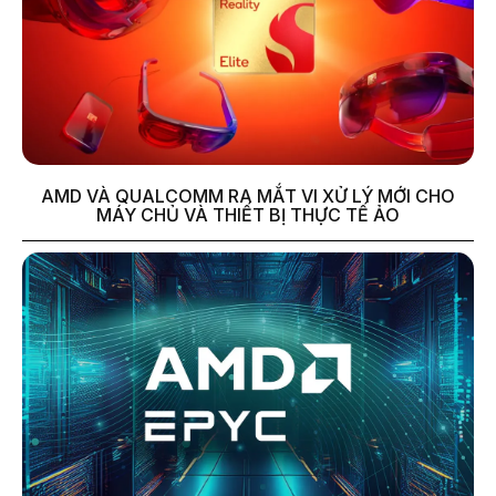
AMD VÀ QUALCOMM RA MẮT VI XỬ LÝ MỚI CHO
MÁY CHỦ VÀ THIẾT BỊ THỰC TẾ ẢO