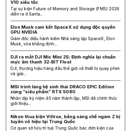
V10 siêu tốc
Tại sự kiện Future of Memory and Storage (FMS) 2026
diễn ra ở Santa...
Elon Musk cam kết SpaceX sử dụng độc quyền
GPU NVIDIA
Giám đốc điều hành kiêm Nhà sáng lập SpaceX, Elon
Musk, vừa khẳng định...
DJI ra mắt DJI Mic Mini 2S: Định nghĩa lại chuẩn
mực âm thanh 32-BIT Float
DJI, thương hiệu hàng đầu thế giới về thiết bị quay phim
và giải...
MSI trình làng hệ sinh thái DRACO EPIC Edition
cùng “siêu phẩm” RTX 5080
Nhân dịp kỷ niệm 40 năm thành lập, MSI đã chính thức
giới thiệu...
Nikon thua kiện Viltrox, bằng sáng chế ngàm Z bị
tuyên vô hiệu tại Trung Quốc
Cơ quan sở hữu trí tuệ Trung Quốc bác đơn kiện của