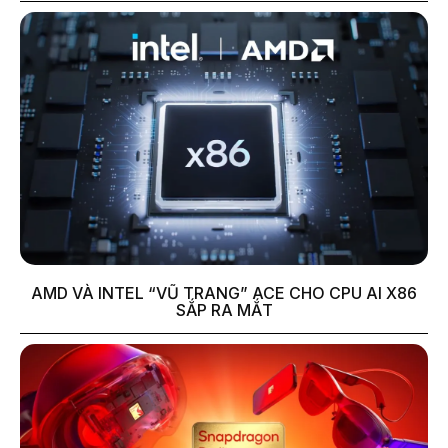
AMD VÀ INTEL “VŨ TRANG” ACE CHO CPU AI X86
SẮP RA MẮT