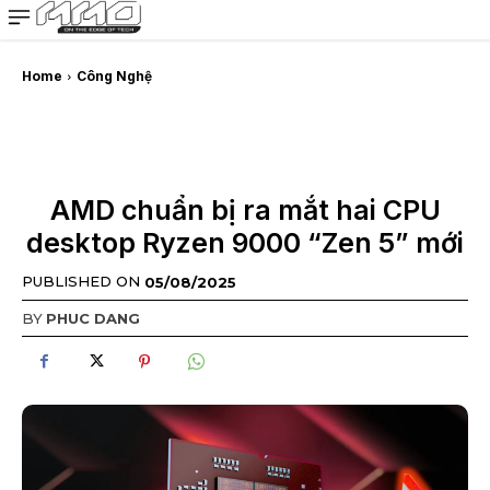
MMOSITE - Thông tin công nghệ
Bài viết nổi bật
Home
Công Nghệ
AMD chuẩn bị ra mắt hai CPU
desktop Ryzen 9000 “Zen 5” mới
PUBLISHED ON
05/08/2025
BY
PHUC DANG