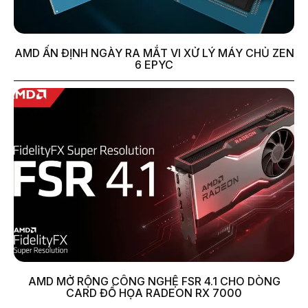
AMD ẤN ĐỊNH NGÀY RA MẮT VI XỬ LÝ MÁY CHỦ ZEN
6 EPYC
AMD MỞ RỘNG CÔNG NGHỆ FSR 4.1 CHO DÒNG
CARD ĐỒ HỌA RADEON RX 7000