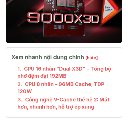
Xem nhanh nội dung chính
[hide]
CPU 16 nhân “Dual X3D” – Tổng bộ
nhớ đệm đạt 192MB
CPU 8 nhân – 96MB Cache, TDP
120W
Công nghệ V-Cache thế hệ 2: Mát
hơn, nhanh hơn, hỗ trợ ép xung