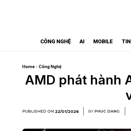
MMOSITE - Thông tin công nghệ
Bài viết nổi bật
CÔNG NGHỆ
AI
MOBILE
TI
Home
Công Nghệ
AMD phát hành Ad
PUBLISHED ON
BY
PHUC DANG
22/01/2026