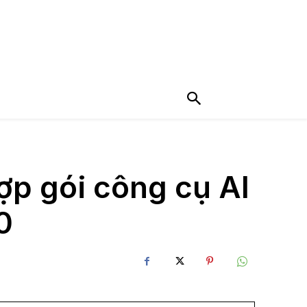
ợp gói công cụ AI
0