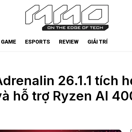
N GAME
ESPORTS
REVIEW
GIẢI TRÍ
renalin 26.1.1 tích h
và hỗ trợ Ryzen AI 40