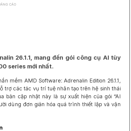
UẢNG CÁO
lin 26.1.1, mang đến gói công cụ AI tùy
00 series mới nhất.
ần mềm AMD Software: Adrenalin Edition 26.1.1,
trợ các tác vụ trí tuệ nhân tạo trên hệ sinh thái
a bản cập nhật này là sự xuất hiện của gói “AI
ời dùng đơn giản hóa quá trình thiết lập và vận
ện