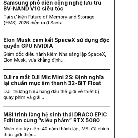
Samsung phô diễn công nghệ lưu trữ
BV-NAND V10 siêu tốc
Tại sự kiện Future of Memory and Storage
(FMS) 2026 diễn ra ở Santa...
Elon Musk cam kết SpaceX sử dụng độc
quyền GPU NVIDIA
Giám đốc điều hành kiêm Nhà sáng lập SpaceX,
Elon Musk, vừa khẳng định...
DJI ra mắt DJI Mic Mini 2S: Định nghĩa
lại chuẩn mực âm thanh 32-BIT Float
DJI, thương hiệu hàng đầu thế giới về thiết bị
quay phim và giải...
MSI trình làng hệ sinh thái DRACO EPIC
Edition cùng “siêu phẩm” RTX 5080
Nhân dịp kỷ niệm 40 năm thành lập, MSI đã chính
thức giới thiệu...