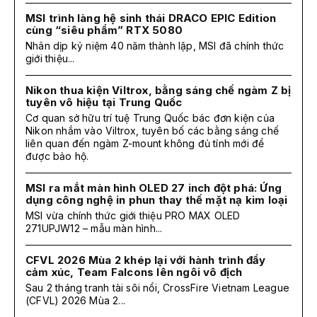
MSI trình làng hệ sinh thái DRACO EPIC Edition
cùng “siêu phẩm” RTX 5080
Nhân dịp kỷ niệm 40 năm thành lập, MSI đã chính thức
giới thiệu...
Nikon thua kiện Viltrox, bằng sáng chế ngàm Z bị
tuyên vô hiệu tại Trung Quốc
Cơ quan sở hữu trí tuệ Trung Quốc bác đơn kiện của
Nikon nhắm vào Viltrox, tuyên bố các bằng sáng chế
liên quan đến ngàm Z-mount không đủ tính mới để
được bảo hộ.
MSI ra mắt màn hình OLED 27 inch đột phá: Ứng
dụng công nghệ in phun thay thế mặt nạ kim loại
MSI vừa chính thức giới thiệu PRO MAX OLED
271UPJW12 – mẫu màn hình...
CFVL 2026 Mùa 2 khép lại với hành trình đầy
cảm xúc, Team Falcons lên ngôi vô địch
Sau 2 tháng tranh tài sôi nổi, CrossFire Vietnam League
(CFVL) 2026 Mùa 2...