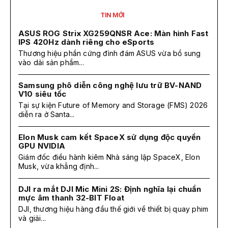
TIN MỚI
ASUS ROG Strix XG259QNSR Ace: Màn hình Fast
IPS 420Hz dành riêng cho eSports
Thương hiệu phần cứng đình đám ASUS vừa bổ sung
vào dải sản phẩm...
Samsung phô diễn công nghệ lưu trữ BV-NAND
V10 siêu tốc
Tại sự kiện Future of Memory and Storage (FMS) 2026
diễn ra ở Santa...
Elon Musk cam kết SpaceX sử dụng độc quyền
GPU NVIDIA
Giám đốc điều hành kiêm Nhà sáng lập SpaceX, Elon
Musk, vừa khẳng định...
DJI ra mắt DJI Mic Mini 2S: Định nghĩa lại chuẩn
mực âm thanh 32-BIT Float
DJI, thương hiệu hàng đầu thế giới về thiết bị quay phim
và giải...