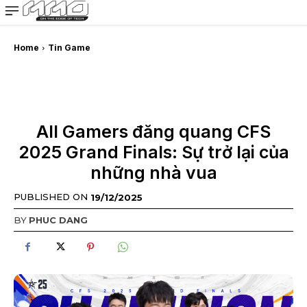
MMOSITE - Thông tin công nghệ
Bài viết nổi bật
Home
Tin Game
All Gamers đăng quang CFS
2025 Grand Finals: Sự trở lại của
những nhà vua
PUBLISHED ON
19/12/2025
BY
PHUC DANG