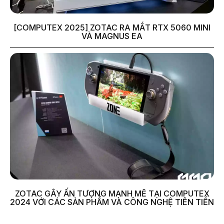
[COMPUTEX 2025] ZOTAC RA MẮT RTX 5060 MINI
VÀ MAGNUS EA
ZOTAC GÂY ẤN TƯỢNG MẠNH MẼ TẠI COMPUTEX
2024 VỚI CÁC SẢN PHẨM VÀ CÔNG NGHỆ TIÊN TIẾN