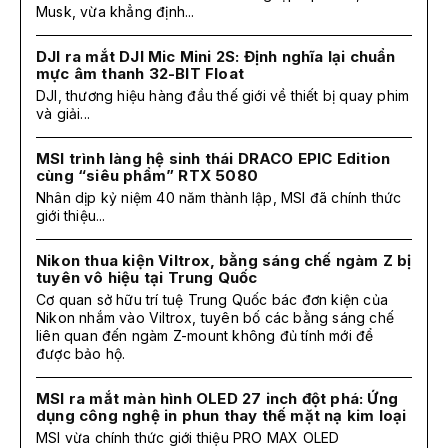
Musk, vừa khẳng định...
DJI ra mắt DJI Mic Mini 2S: Định nghĩa lại chuẩn
mực âm thanh 32-BIT Float
DJI, thương hiệu hàng đầu thế giới về thiết bị quay phim
và giải...
MSI trình làng hệ sinh thái DRACO EPIC Edition
cùng “siêu phẩm” RTX 5080
Nhân dịp kỷ niệm 40 năm thành lập, MSI đã chính thức
giới thiệu...
Nikon thua kiện Viltrox, bằng sáng chế ngàm Z bị
tuyên vô hiệu tại Trung Quốc
Cơ quan sở hữu trí tuệ Trung Quốc bác đơn kiện của
Nikon nhắm vào Viltrox, tuyên bố các bằng sáng chế
liên quan đến ngàm Z-mount không đủ tính mới để
được bảo hộ.
MSI ra mắt màn hình OLED 27 inch đột phá: Ứng
dụng công nghệ in phun thay thế mặt nạ kim loại
MSI vừa chính thức giới thiệu PRO MAX OLED