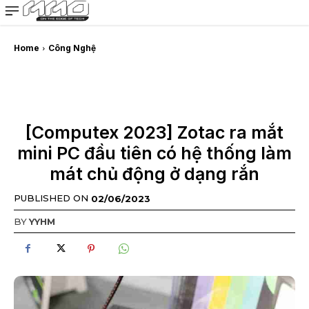
MMOSITE - Thông tin công nghệ
Bài viết nổi bật
Home
Công Nghệ
[Computex 2023] Zotac ra mắt
mini PC đầu tiên có hệ thống làm
mát chủ động ở dạng rắn
PUBLISHED ON
02/06/2023
BY
YYHM