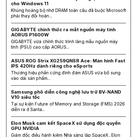
cho Windows 11
Khủng hoảng bộ nhớ DRAM toàn cầu đã buộc Microsoft
phải thay đổi hoàn...
GIGABYTE chính thức ra mắt nguồn máy tính
AORUS P1600W
GIGABYTE vừa chính thức trình làng mẫu nguồn máy
tính (PSU) cao cấp AORUS...
ASUS ROG Strix XG259QNSR Ace: Màn hình Fast
IPS 420Hz dành riêng cho eSports
Thương hiệu phần cứng đình đám ASUS vừa bổ sung
vào dải sản phẩm...
Samsung phô diễn công nghệ lưu trữ BV-NAND
V10 siêu tốc
Tại sự kiện Future of Memory and Storage (FMS) 2026
diễn ra ở Santa...
Elon Musk cam kết SpaceX sử dụng độc quyền
GPU NVIDIA
Giám đốc điều hành kiêm Nhà sáng lập SpaceX, Elon