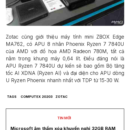
Zotac cũng giới thiệu máy tính mini ZBOX Edge
MA762, có APU 8 nhân Phoenix Ryzen 7 7840U
của AMD với đồ họa AMD Radeon 780M, tất cả
nằm trong khung máy 0,64 lít. Điều đáng nói là
APU Ryzen 7 7840U dự kiến sẽ bao gồm Bộ tăng
tốc AI XDNA (Ryzen AI) và đại diện cho APU dòng
U Ryzen Phoenix nhanh nhất với TDP từ 15-30 W.
TAGS
COMPUTEX 20203
ZOTAC
TIN MỚI
Microsoft âm thầm xóa khuyến nghị 32GB RAM