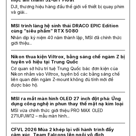
DJI, thương hiệu hàng đầu thế giới về thiết bị quay phim
và giải...
MSI trình làng hệ sinh thái DRACO EPIC Edition
cùng “siêu phẩm” RTX 5080
Nhân dịp kỷ niệm 40 năm thành lập, MSI đã chính thức
giới thiệu...
Nikon thua kiện Viltrox, bằng sáng chế ngàm Z bị
tuyên vô hiệu tại Trung Quốc
Cơ quan sở hữu trí tuệ Trung Quốc bác đơn kiện của
Nikon nhắm vào Viltrox, tuyên bố các bằng sáng chế
liên quan đến ngàm Z-mount không đủ tính mới để
được bảo hộ.
MSI ra mắt màn hình OLED 27 inch đột phá: Ứng
dụng công nghệ in phun thay thế mặt nạ kim loại
MSI vừa chính thức giới thiệu PRO MAX OLED
271UPJW12 – mẫu màn hình...
CFVL 2026 Mùa 2 khép lại với hành trình đầy
cảm xúc, Team Falcons lên ngôi vô địch