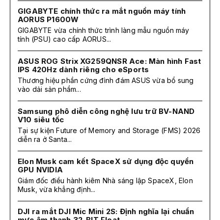
GIGABYTE chính thức ra mắt nguồn máy tính
AORUS P1600W
GIGABYTE vừa chính thức trình làng mẫu nguồn máy
tính (PSU) cao cấp AORUS...
ASUS ROG Strix XG259QNSR Ace: Màn hình Fast
IPS 420Hz dành riêng cho eSports
Thương hiệu phần cứng đình đám ASUS vừa bổ sung
vào dải sản phẩm...
Samsung phô diễn công nghệ lưu trữ BV-NAND
V10 siêu tốc
Tại sự kiện Future of Memory and Storage (FMS) 2026
diễn ra ở Santa...
Elon Musk cam kết SpaceX sử dụng độc quyền
GPU NVIDIA
Giám đốc điều hành kiêm Nhà sáng lập SpaceX, Elon
Musk, vừa khẳng định...
DJI ra mắt DJI Mic Mini 2S: Định nghĩa lại chuẩn
mực âm thanh 32-BIT Float