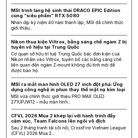
MSI trình làng hệ sinh thái DRACO EPIC Edition
cùng “siêu phẩm” RTX 5080
Nhân dịp kỷ niệm 40 năm thành lập, MSI đã chính thức
giới thiệu...
Nikon thua kiện Viltrox, bằng sáng chế ngàm Z bị
tuyên vô hiệu tại Trung Quốc
Cơ quan sở hữu trí tuệ Trung Quốc bác đơn kiện của
Nikon nhắm vào Viltrox, tuyên bố các bằng sáng chế
liên quan đến ngàm Z-mount không đủ tính mới để
được bảo hộ.
MSI ra mắt màn hình OLED 27 inch đột phá: Ứng
dụng công nghệ in phun thay thế mặt nạ kim loại
MSI vừa chính thức giới thiệu PRO MAX OLED
271UPJW12 – mẫu màn hình...
CFVL 2026 Mùa 2 khép lại với hành trình đầy
cảm xúc, Team Falcons lên ngôi vô địch
Sau 2 tháng tranh tài sôi nổi, CrossFire Vietnam League
(CFVL) 2026 Mùa 2...