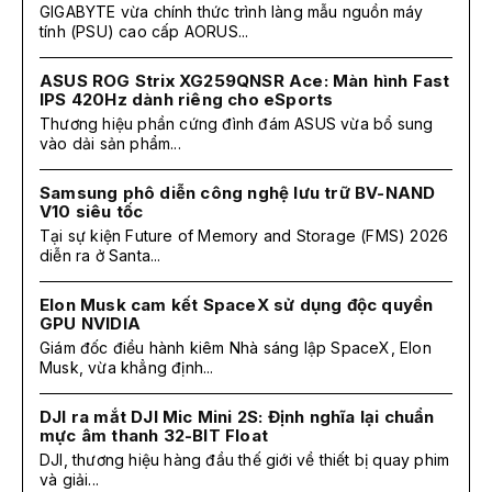
GIGABYTE vừa chính thức trình làng mẫu nguồn máy
tính (PSU) cao cấp AORUS...
ASUS ROG Strix XG259QNSR Ace: Màn hình Fast
IPS 420Hz dành riêng cho eSports
Thương hiệu phần cứng đình đám ASUS vừa bổ sung
vào dải sản phẩm...
Samsung phô diễn công nghệ lưu trữ BV-NAND
V10 siêu tốc
Tại sự kiện Future of Memory and Storage (FMS) 2026
diễn ra ở Santa...
Elon Musk cam kết SpaceX sử dụng độc quyền
GPU NVIDIA
Giám đốc điều hành kiêm Nhà sáng lập SpaceX, Elon
Musk, vừa khẳng định...
DJI ra mắt DJI Mic Mini 2S: Định nghĩa lại chuẩn
mực âm thanh 32-BIT Float
DJI, thương hiệu hàng đầu thế giới về thiết bị quay phim
và giải...