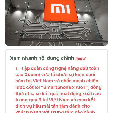
Xem nhanh nội dung chính
[hide]
Tập đoàn công nghệ hàng đầu toàn
cầu Xiaomi vừa tổ chức sự kiện cuối
năm tại Việt Nam và nhấn mạnh chiến
lược cốt lõi “Smartphone x AIoT”, đồng
thời chia sẻ kết quả hoạt động xuất sắc
trong quý 3 tại Việt Nam và cam kết
dịch vụ hậu mãi tận tâm dành cho
khách hàng với Trung tâm bảo hành