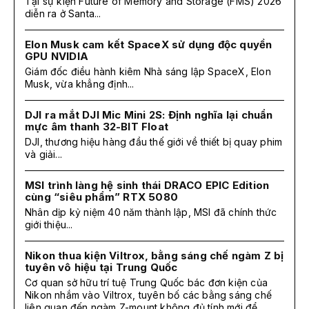
Tại sự kiện Future of Memory and Storage (FMS) 2026
diễn ra ở Santa...
Elon Musk cam kết SpaceX sử dụng độc quyền
GPU NVIDIA
Giám đốc điều hành kiêm Nhà sáng lập SpaceX, Elon
Musk, vừa khẳng định...
DJI ra mắt DJI Mic Mini 2S: Định nghĩa lại chuẩn
mực âm thanh 32-BIT Float
DJI, thương hiệu hàng đầu thế giới về thiết bị quay phim
và giải...
MSI trình làng hệ sinh thái DRACO EPIC Edition
cùng “siêu phẩm” RTX 5080
Nhân dịp kỷ niệm 40 năm thành lập, MSI đã chính thức
giới thiệu...
Nikon thua kiện Viltrox, bằng sáng chế ngàm Z bị
tuyên vô hiệu tại Trung Quốc
Cơ quan sở hữu trí tuệ Trung Quốc bác đơn kiện của
Nikon nhắm vào Viltrox, tuyên bố các bằng sáng chế
liên quan đến ngàm Z-mount không đủ tính mới để