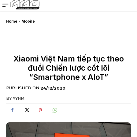
MMOSITE - Thông tin công nghệ
Bài viết nổi bật
Home
Mobile
Xiaomi Việt Nam tiếp tục theo
đuổi Chiến lược cốt lõi
“Smartphone x AIoT”
PUBLISHED ON
24/12/2020
BY
YYHM