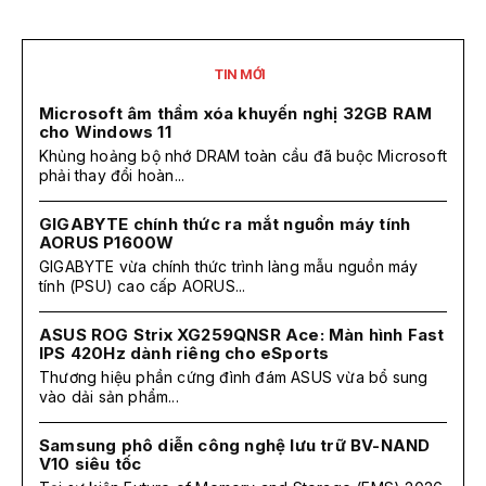
TIN MỚI
Microsoft âm thầm xóa khuyến nghị 32GB RAM
cho Windows 11
Khủng hoảng bộ nhớ DRAM toàn cầu đã buộc Microsoft
phải thay đổi hoàn...
GIGABYTE chính thức ra mắt nguồn máy tính
AORUS P1600W
GIGABYTE vừa chính thức trình làng mẫu nguồn máy
tính (PSU) cao cấp AORUS...
ASUS ROG Strix XG259QNSR Ace: Màn hình Fast
IPS 420Hz dành riêng cho eSports
Thương hiệu phần cứng đình đám ASUS vừa bổ sung
vào dải sản phẩm...
Samsung phô diễn công nghệ lưu trữ BV-NAND
V10 siêu tốc