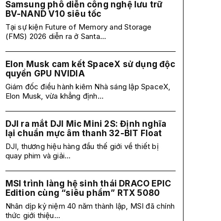
Samsung phô diễn công nghệ lưu trữ
BV-NAND V10 siêu tốc
Tại sự kiện Future of Memory and Storage
(FMS) 2026 diễn ra ở Santa...
Elon Musk cam kết SpaceX sử dụng độc
quyền GPU NVIDIA
Giám đốc điều hành kiêm Nhà sáng lập SpaceX,
Elon Musk, vừa khẳng định...
DJI ra mắt DJI Mic Mini 2S: Định nghĩa
lại chuẩn mực âm thanh 32-BIT Float
DJI, thương hiệu hàng đầu thế giới về thiết bị
quay phim và giải...
MSI trình làng hệ sinh thái DRACO EPIC
Edition cùng “siêu phẩm” RTX 5080
Nhân dịp kỷ niệm 40 năm thành lập, MSI đã chính
thức giới thiệu...