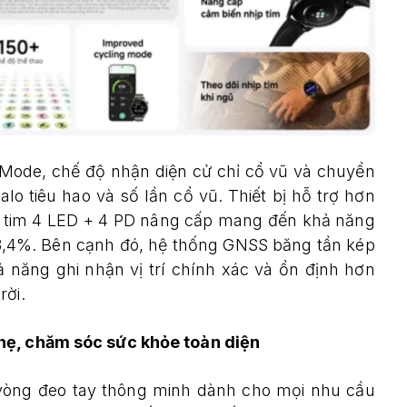
n Mode, chế độ nhận diện cử chỉ cổ vũ và chuyển
alo tiêu hao và số lần cổ vũ. Thiết bị hỗ trợ hơn
ịp tim 4 LED + 4 PD nâng cấp mang đến khả năng
98,4%. Bên cạnh đó, hệ thống GNSS băng tần kép
năng ghi nhận vị trí chính xác và ổn định hơn
rời.
hẹ, chăm sóc sức khỏe toàn diện
 vòng đeo tay thông minh dành cho mọi nhu cầu