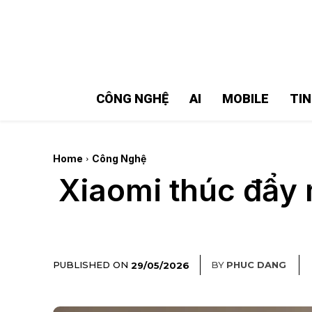
MMOSITE - Thông tin công nghệ
Bài viết nổi bật
CÔNG NGHỆ
AI
MOBILE
TI
Home
Công Nghệ
Xiaomi thúc đẩy 
PUBLISHED ON
BY
PHUC DANG
29/05/2026