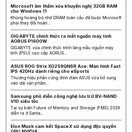
Microsoft âm thầm xóa khuyến nghị 32GB RAM
cho Windows 11
Khủng hoảng bộ nhớ DRAM toàn cầu đã buộc Microsoft
phải thay đổi hoàn...
GIGABYTE chính thức ra mắt nguồn máy tính
AORUS P1600W
GIGABYTE vừa chính thức trình làng mẫu nguồn máy
tính (PSU) cao cấp AORUS...
ASUS ROG Strix XG259QNSR Ace: Màn hình Fast
IPS 420Hz dành riêng cho eSports
Thương hiệu phần cứng đình đám ASUS vừa bổ sung
vào dải sản phẩm...
Samsung phô diễn công nghệ lưu trữ BV-NAND
V10 siêu tốc
Tại sự kiện Future of Memory and Storage (FMS) 2026
diễn ra ở Santa...
Elon Musk cam kết SpaceX sử dụng độc quyền
GPU NVIDIA