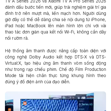
TV A Series 2026 và Xiaomi TV A Pro Series 2026
đánh dấu bước tiến mới, giúp trải nghiệm giải trí gia
đình trở nên mượt mà, liền mạch hơn. Người dùng
giờ đây có thể dễ dàng chia sẻ nội dung từ iPhone,
iPad hoặc MacBook lên màn hình lớn chỉ với vài
thao tác đơn giản qua kết nối Wi-Fi, không cần dây
nối rườm rà.
Hệ thống âm thanh được nâng cấp toàn diện với
công nghệ Dolby Audio kết hợp DTS-X và DTS-
Virtual:X, tạo hiệu ứng âm thanh vòm sống động
như trong rạp chiếu phim. Chế độ Film Production
Mode tái hiện chân thực từng khung hình theo
đúng ý đồ điện ảnh của đạo diễn.