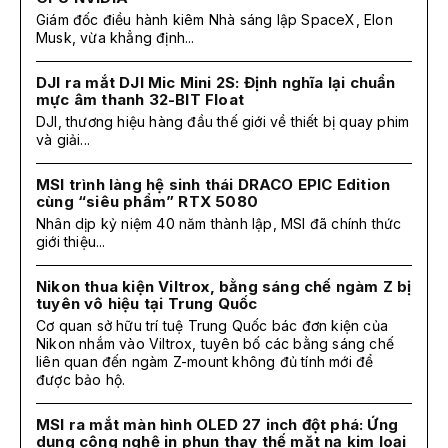
Giám đốc điều hành kiêm Nhà sáng lập SpaceX, Elon
Musk, vừa khẳng định...
DJI ra mắt DJI Mic Mini 2S: Định nghĩa lại chuẩn
mực âm thanh 32-BIT Float
DJI, thương hiệu hàng đầu thế giới về thiết bị quay phim
và giải...
MSI trình làng hệ sinh thái DRACO EPIC Edition
cùng “siêu phẩm” RTX 5080
Nhân dịp kỷ niệm 40 năm thành lập, MSI đã chính thức
giới thiệu...
Nikon thua kiện Viltrox, bằng sáng chế ngàm Z bị
tuyên vô hiệu tại Trung Quốc
Cơ quan sở hữu trí tuệ Trung Quốc bác đơn kiện của
Nikon nhắm vào Viltrox, tuyên bố các bằng sáng chế
liên quan đến ngàm Z-mount không đủ tính mới để
được bảo hộ.
MSI ra mắt màn hình OLED 27 inch đột phá: Ứng
dụng công nghệ in phun thay thế mặt nạ kim loại