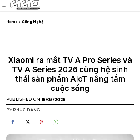
MMOSITE - Thông tin công nghệ
Bài viết nổi bật
Home
Công Nghệ
Xiaomi ra mắt TV A Pro Series và
TV A Series 2026 cùng hệ sinh
thái sản phẩm AIoT nâng tầm
cuộc sống
PUBLISHED ON
15/05/2025
BY
PHUC DANG