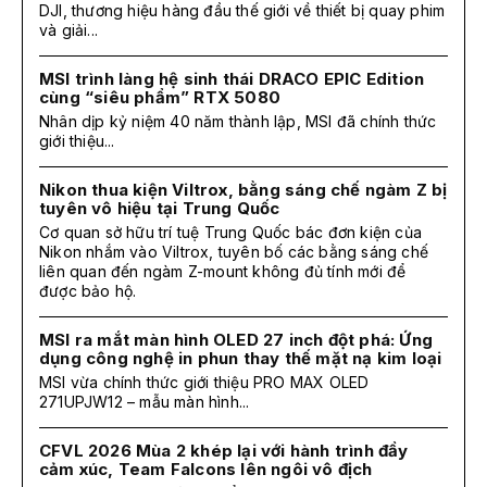
DJI, thương hiệu hàng đầu thế giới về thiết bị quay phim
và giải...
MSI trình làng hệ sinh thái DRACO EPIC Edition
cùng “siêu phẩm” RTX 5080
Nhân dịp kỷ niệm 40 năm thành lập, MSI đã chính thức
giới thiệu...
Nikon thua kiện Viltrox, bằng sáng chế ngàm Z bị
tuyên vô hiệu tại Trung Quốc
Cơ quan sở hữu trí tuệ Trung Quốc bác đơn kiện của
Nikon nhắm vào Viltrox, tuyên bố các bằng sáng chế
liên quan đến ngàm Z-mount không đủ tính mới để
được bảo hộ.
MSI ra mắt màn hình OLED 27 inch đột phá: Ứng
dụng công nghệ in phun thay thế mặt nạ kim loại
MSI vừa chính thức giới thiệu PRO MAX OLED
271UPJW12 – mẫu màn hình...
CFVL 2026 Mùa 2 khép lại với hành trình đầy
cảm xúc, Team Falcons lên ngôi vô địch