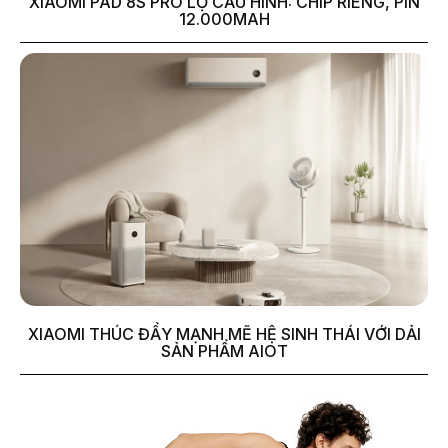
XIAOMI PAD 8S PRO LỘ CẤU HÌNH: CHIP RIÊNG, PIN
12.000MAH
XIAOMI THÚC ĐẨY MẠNH MẼ HỆ SINH THÁI VỚI DẢI
SẢN PHẨM AIOT