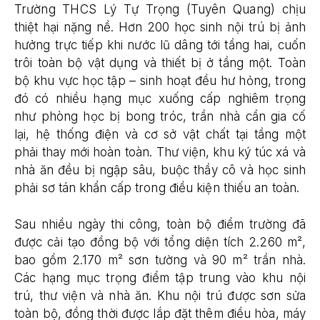
Trường THCS Lý Tự Trọng (Tuyên Quang) chịu
thiệt hại nặng nề. Hơn 200 học sinh nội trú bị ảnh
hưởng trực tiếp khi nước lũ dâng tới tầng hai, cuốn
trôi toàn bộ vật dụng và thiết bị ở tầng một. Toàn
bộ khu vực học tập – sinh hoạt đều hư hỏng, trong
đó có nhiều hạng mục xuống cấp nghiêm trọng
như phòng học bị bong tróc, trần nhà cần gia cố
lại, hệ thống điện và cơ sở vật chất tại tầng một
phải thay mới hoàn toàn. Thư viện, khu ký túc xá và
nhà ăn đều bị ngập sâu, buộc thầy cô và học sinh
phải sơ tán khẩn cấp trong điều kiện thiếu an toàn.
Sau nhiều ngày thi công, toàn bộ điểm trường đã
được cải tạo đồng bộ với tổng diện tích 2.260 m²,
bao gồm 2.170 m² sơn tường và 90 m² trần nhà.
Các hạng mục trọng điểm tập trung vào khu nội
trú, thư viện và nhà ăn. Khu nội trú được sơn sửa
toàn bộ, đồng thời được lắp đặt thêm điều hòa, máy