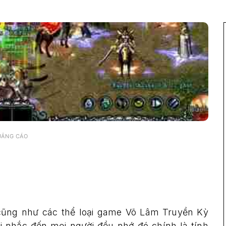
UẢNG CÁO
cũng như các thể loại game Võ Lâm Truyền Kỳ
i nhắc đến mọi người đều nhớ đó chính là tính