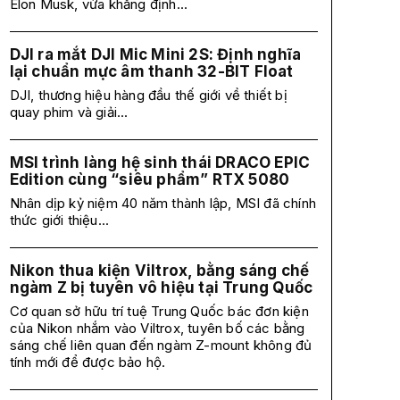
Elon Musk, vừa khẳng định...
DJI ra mắt DJI Mic Mini 2S: Định nghĩa
lại chuẩn mực âm thanh 32-BIT Float
DJI, thương hiệu hàng đầu thế giới về thiết bị
quay phim và giải...
MSI trình làng hệ sinh thái DRACO EPIC
Edition cùng “siêu phẩm” RTX 5080
Nhân dịp kỷ niệm 40 năm thành lập, MSI đã chính
thức giới thiệu...
Nikon thua kiện Viltrox, bằng sáng chế
ngàm Z bị tuyên vô hiệu tại Trung Quốc
Cơ quan sở hữu trí tuệ Trung Quốc bác đơn kiện
của Nikon nhắm vào Viltrox, tuyên bố các bằng
sáng chế liên quan đến ngàm Z-mount không đủ
tính mới để được bảo hộ.