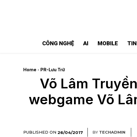
MMOSITE - Thông tin công nghệ
Bài viết nổi bật
CÔNG NGHỆ
AI
MOBILE
TI
Home
PR-Lưu Trữ
Võ Lâm Truyền 
webgame Võ Lâm 
PUBLISHED ON
BY
TECHADMIN
26/04/2017