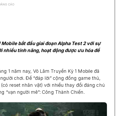
UẢNG CÁO
Mobile bắt đầu giai đoạn Alpha Test 2 với sự
i nhiều tính năng, hoạt động được ưu hóa để
áng 1 năm nay, Võ Lâm Truyền Kỳ 1 Mobile đã
người chơi. Để “đáp lời” cộng đồng game thủ,
có reset nhân vật) với nhiều thay đổi đáng chú
ăng “vạn người mê”: Công Thành Chiến.