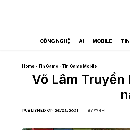
MMOSITE - Thông tin công nghệ
Bài viết nổi bật
CÔNG NGHỆ
AI
MOBILE
TI
Home
Tin Game
Tin Game Mobile
Võ Lâm Truyền K
n
PUBLISHED ON
BY
YYHM
26/03/2021