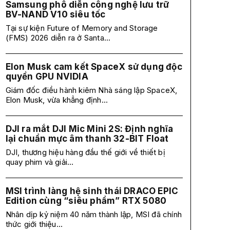
Samsung phô diễn công nghệ lưu trữ
BV-NAND V10 siêu tốc
Tại sự kiện Future of Memory and Storage
(FMS) 2026 diễn ra ở Santa...
Elon Musk cam kết SpaceX sử dụng độc
quyền GPU NVIDIA
Giám đốc điều hành kiêm Nhà sáng lập SpaceX,
Elon Musk, vừa khẳng định...
DJI ra mắt DJI Mic Mini 2S: Định nghĩa
lại chuẩn mực âm thanh 32-BIT Float
DJI, thương hiệu hàng đầu thế giới về thiết bị
quay phim và giải...
MSI trình làng hệ sinh thái DRACO EPIC
Edition cùng “siêu phẩm” RTX 5080
Nhân dịp kỷ niệm 40 năm thành lập, MSI đã chính
thức giới thiệu...