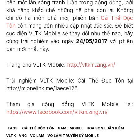
nên một làn sóng tranh luận trong cộng đồng, bởi
khả năng khắc chế những hệ phái còn lại. Không
chỉ có hai môn phái mới, phiên bản
Cái Thế Độc
Tôn
còn mang đến nhiều cập nhật đặc sắc. Để biết
cục diện VLTK Mobile sẽ thay đổi như thế nào, hãy
cùng trải nghiệm vào ngày
24/05/2017
với phiên
bản mới nhất này.
Trang chủ VLTK Mobile:
http://vltkm.zing.vn/
Trải nghiệm VLTK Mobile: Cái Thế Độc Tôn tại
http://m.onelink.me/1aece126
Tham gia cộng đồng VLTK Mobile tại:
https://www.facebook.com/vltkm.zing.vn/
TAGS
CÁI THẾ ĐỘC TÔN
GAME MOBILE
HOA SƠN LUẬN KIẾM
VLTK
VNG
VO LAM
VÕ LÂM TRUYỀN KỲ MOBILE