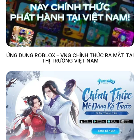
ỨNG DỤNG ROBLOX – VNG CHÍNH THỨC RA MẮT TẠI
THỊ TRƯỜNG VIỆT NAM