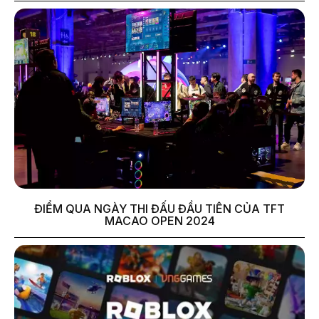
ĐIỂM QUA NGÀY THI ĐẤU ĐẦU TIÊN CỦA TFT
MACAO OPEN 2024