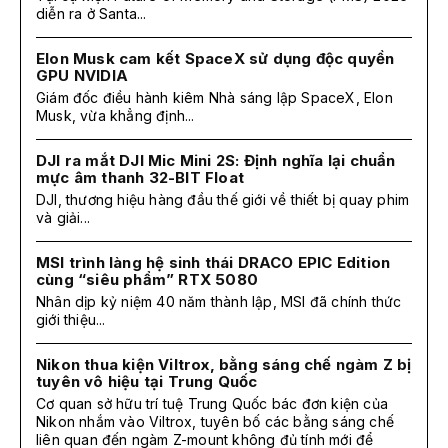
diễn ra ở Santa...
Elon Musk cam kết SpaceX sử dụng độc quyền
GPU NVIDIA
Giám đốc điều hành kiêm Nhà sáng lập SpaceX, Elon
Musk, vừa khẳng định...
DJI ra mắt DJI Mic Mini 2S: Định nghĩa lại chuẩn
mực âm thanh 32-BIT Float
DJI, thương hiệu hàng đầu thế giới về thiết bị quay phim
và giải...
MSI trình làng hệ sinh thái DRACO EPIC Edition
cùng “siêu phẩm” RTX 5080
Nhân dịp kỷ niệm 40 năm thành lập, MSI đã chính thức
giới thiệu...
Nikon thua kiện Viltrox, bằng sáng chế ngàm Z bị
tuyên vô hiệu tại Trung Quốc
Cơ quan sở hữu trí tuệ Trung Quốc bác đơn kiện của
Nikon nhắm vào Viltrox, tuyên bố các bằng sáng chế
liên quan đến ngàm Z-mount không đủ tính mới để