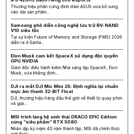
Thương hiệu phần cứng đình đám ASUS vừa bổ sung
vào dải sản phẩm...
Samsung phô diễn công nghệ lưu trữ BV-NAND
V10 siêu tốc
Tại sự kiện Future of Memory and Storage (FMS) 2026
diễn ra ở Santa...
Elon Musk cam kết SpaceX sử dụng độc quyền
GPU NVIDIA
Giám đốc điều hành kiêm Nhà sáng lập SpaceX, Elon
Musk, vừa khẳng định...
DJI ra mắt DJI Mic Mini 2S: Định nghĩa lại chuẩn
mực âm thanh 32-BIT Float
DJI, thương hiệu hàng đầu thế giới về thiết bị quay phim
và giải...
MSI trình làng hệ sinh thái DRACO EPIC Edition
cùng “siêu phẩm” RTX 5080
Nhân dịp kỷ niệm 40 năm thành lập, MSI đã chính thức
giới thiệu...