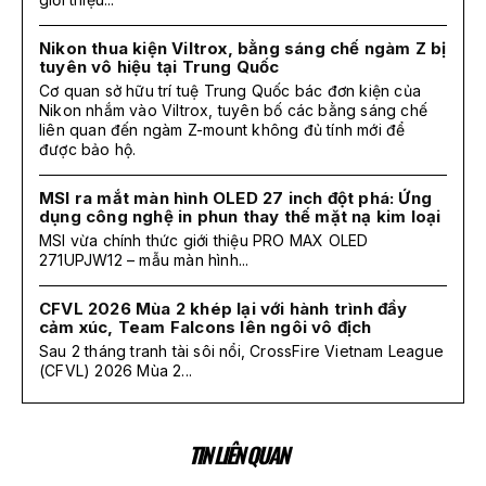
Nikon thua kiện Viltrox, bằng sáng chế ngàm Z bị
tuyên vô hiệu tại Trung Quốc
Cơ quan sở hữu trí tuệ Trung Quốc bác đơn kiện của
Nikon nhắm vào Viltrox, tuyên bố các bằng sáng chế
liên quan đến ngàm Z-mount không đủ tính mới để
được bảo hộ.
MSI ra mắt màn hình OLED 27 inch đột phá: Ứng
dụng công nghệ in phun thay thế mặt nạ kim loại
MSI vừa chính thức giới thiệu PRO MAX OLED
271UPJW12 – mẫu màn hình...
CFVL 2026 Mùa 2 khép lại với hành trình đầy
cảm xúc, Team Falcons lên ngôi vô địch
Sau 2 tháng tranh tài sôi nổi, CrossFire Vietnam League
(CFVL) 2026 Mùa 2...
TIN LIÊN QUAN