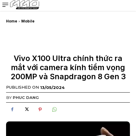
MMOSITE - Thông tin công nghệ
Bài viết nổi bật
Home
Mobile
Vivo X100 Ultra chính thức ra
mắt với camera kính tiềm vọng
200MP và Snapdragon 8 Gen 3
PUBLISHED ON
13/05/2024
BY
PHUC DANG