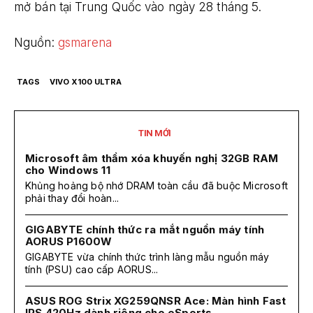
mở bán tại Trung Quốc vào ngày 28 tháng 5.
Nguồn:
gsmarena
TAGS
VIVO X100 ULTRA
TIN MỚI
Microsoft âm thầm xóa khuyến nghị 32GB RAM
cho Windows 11
Khủng hoảng bộ nhớ DRAM toàn cầu đã buộc Microsoft
phải thay đổi hoàn...
GIGABYTE chính thức ra mắt nguồn máy tính
AORUS P1600W
GIGABYTE vừa chính thức trình làng mẫu nguồn máy
tính (PSU) cao cấp AORUS...
ASUS ROG Strix XG259QNSR Ace: Màn hình Fast
IPS 420Hz dành riêng cho eSports