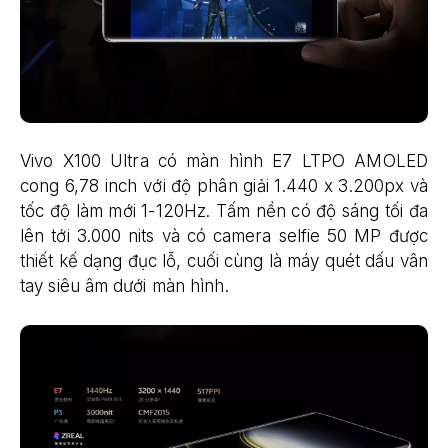
Vivo X100 Ultra có màn hình E7 LTPO AMOLED
cong 6,78 inch với độ phân giải 1.440 x 3.200px và
tốc độ làm mới 1-120Hz. Tấm nền có độ sáng tối đa
lên tới 3.000 nits và có camera selfie 50 MP được
thiết kế dạng đục lỗ, cuối cùng là máy quét dấu vân
tay siêu âm dưới màn hình.