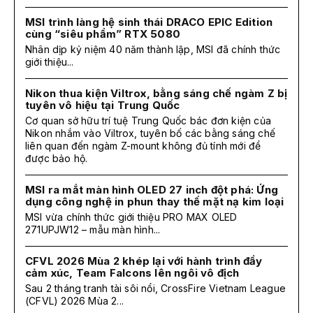
MSI trình làng hệ sinh thái DRACO EPIC Edition
cùng “siêu phẩm” RTX 5080
Nhân dịp kỷ niệm 40 năm thành lập, MSI đã chính thức
giới thiệu...
Nikon thua kiện Viltrox, bằng sáng chế ngàm Z bị
tuyên vô hiệu tại Trung Quốc
Cơ quan sở hữu trí tuệ Trung Quốc bác đơn kiện của
Nikon nhắm vào Viltrox, tuyên bố các bằng sáng chế
liên quan đến ngàm Z-mount không đủ tính mới để
được bảo hộ.
MSI ra mắt màn hình OLED 27 inch đột phá: Ứng
dụng công nghệ in phun thay thế mặt nạ kim loại
MSI vừa chính thức giới thiệu PRO MAX OLED
271UPJW12 – mẫu màn hình...
CFVL 2026 Mùa 2 khép lại với hành trình đầy
cảm xúc, Team Falcons lên ngôi vô địch
Sau 2 tháng tranh tài sôi nổi, CrossFire Vietnam League
(CFVL) 2026 Mùa 2...