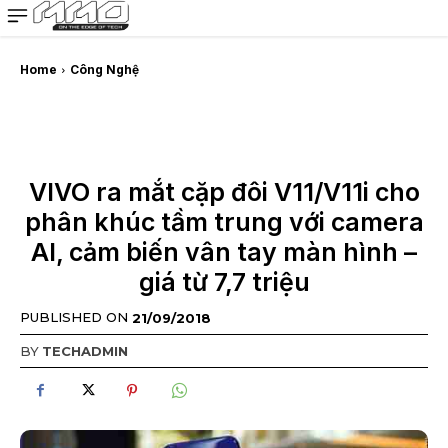
MMOSITE - Thông tin công nghệ
Bài viết nổi bật
Home
Công Nghệ
VIVO ra mắt cặp đôi V11/V11i cho
phân khúc tầm trung với camera
AI, cảm biến vân tay màn hình –
giá từ 7,7 triệu
PUBLISHED ON
21/09/2018
BY
TECHADMIN