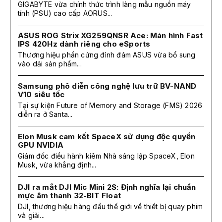
GIGABYTE vừa chính thức trình làng mẫu nguồn máy
tính (PSU) cao cấp AORUS...
ASUS ROG Strix XG259QNSR Ace: Màn hình Fast
IPS 420Hz dành riêng cho eSports
Thương hiệu phần cứng đình đám ASUS vừa bổ sung
vào dải sản phẩm...
Samsung phô diễn công nghệ lưu trữ BV-NAND
V10 siêu tốc
Tại sự kiện Future of Memory and Storage (FMS) 2026
diễn ra ở Santa...
Elon Musk cam kết SpaceX sử dụng độc quyền
GPU NVIDIA
Giám đốc điều hành kiêm Nhà sáng lập SpaceX, Elon
Musk, vừa khẳng định...
DJI ra mắt DJI Mic Mini 2S: Định nghĩa lại chuẩn
mực âm thanh 32-BIT Float
DJI, thương hiệu hàng đầu thế giới về thiết bị quay phim
và giải...