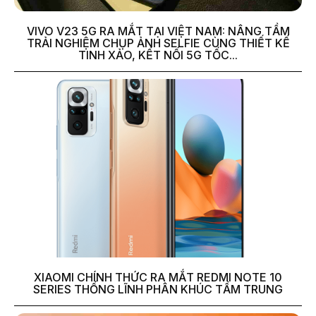
VIVO V23 5G RA MẮT TẠI VIỆT NAM: NÂNG TẦM
TRẢI NGHIỆM CHỤP ẢNH SELFIE CÙNG THIẾT KẾ
TINH XẢO, KẾT NỐI 5G TỐC...
XIAOMI CHÍNH THỨC RA MẮT REDMI NOTE 10
SERIES THỐNG LĨNH PHÂN KHÚC TẦM TRUNG