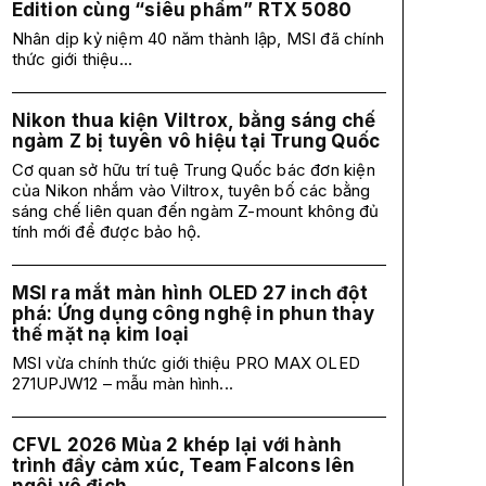
Edition cùng “siêu phẩm” RTX 5080
Nhân dịp kỷ niệm 40 năm thành lập, MSI đã chính
thức giới thiệu...
Nikon thua kiện Viltrox, bằng sáng chế
ngàm Z bị tuyên vô hiệu tại Trung Quốc
Cơ quan sở hữu trí tuệ Trung Quốc bác đơn kiện
của Nikon nhắm vào Viltrox, tuyên bố các bằng
sáng chế liên quan đến ngàm Z-mount không đủ
tính mới để được bảo hộ.
MSI ra mắt màn hình OLED 27 inch đột
phá: Ứng dụng công nghệ in phun thay
thế mặt nạ kim loại
MSI vừa chính thức giới thiệu PRO MAX OLED
271UPJW12 – mẫu màn hình...
CFVL 2026 Mùa 2 khép lại với hành
trình đầy cảm xúc, Team Falcons lên