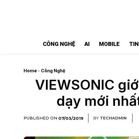
MMOSITE - Thông tin công nghệ
Bài viết nổi bật
CÔNG NGHỆ
AI
MOBILE
TI
Home
Công Nghệ
VIEWSONIC giới 
dạy mới nhất
PUBLISHED ON
BY
TECHADMIN
07/03/2019