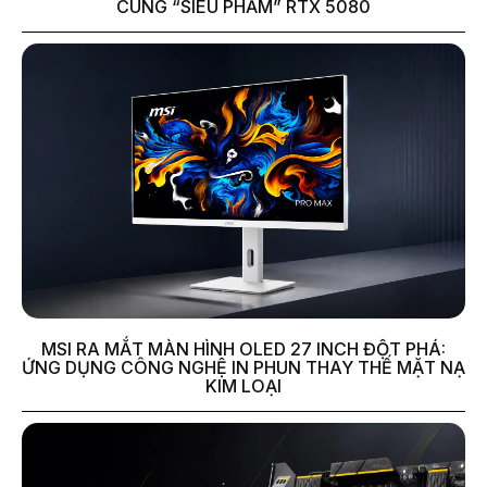
CÙNG “SIÊU PHẨM” RTX 5080
MSI RA MẮT MÀN HÌNH OLED 27 INCH ĐỘT PHÁ:
ỨNG DỤNG CÔNG NGHỆ IN PHUN THAY THẾ MẶT NẠ
KIM LOẠI