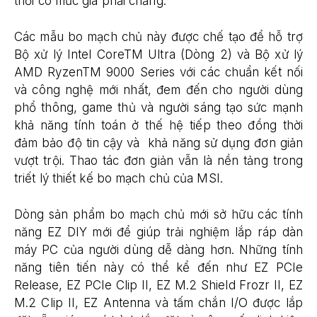
thời có mức giá phải chăng.
Các mẫu bo mạch chủ này được chế tạo để hỗ trợ
Bộ xử lý Intel CoreTM Ultra (Dòng 2) và Bộ xử lý
AMD RyzenTM 9000 Series với các chuẩn kết nối
và công nghệ mới nhất, đem đến cho người dùng
phổ thông, game thủ và người sáng tạo sức mạnh
khả năng tính toán ở thế hệ tiếp theo đồng thời
đảm bảo độ tin cậy và khả năng sử dụng đơn giản
vượt trội. Thao tác đơn giản vẫn là nền tảng trong
triết lý thiết kế bo mạch chủ của MSI.
Dòng sản phẩm bo mạch chủ mới sở hữu các tính
năng EZ DIY mới để giúp trải nghiệm lắp ráp dàn
máy PC của người dùng dễ dàng hơn. Những tính
năng tiên tiến này có thể kể đến như EZ PCIe
Release, EZ PCIe Clip II, EZ M.2 Shield Frozr II, EZ
M.2 Clip II, EZ Antenna và tấm chắn I/O được lắp