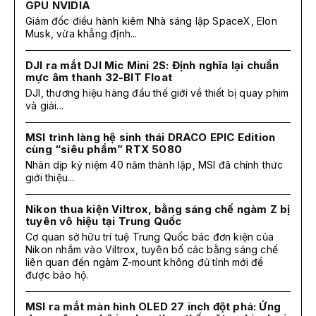
GPU NVIDIA
Giám đốc điều hành kiêm Nhà sáng lập SpaceX, Elon
Musk, vừa khẳng định...
DJI ra mắt DJI Mic Mini 2S: Định nghĩa lại chuẩn
mực âm thanh 32-BIT Float
DJI, thương hiệu hàng đầu thế giới về thiết bị quay phim
và giải...
MSI trình làng hệ sinh thái DRACO EPIC Edition
cùng “siêu phẩm” RTX 5080
Nhân dịp kỷ niệm 40 năm thành lập, MSI đã chính thức
giới thiệu...
Nikon thua kiện Viltrox, bằng sáng chế ngàm Z bị
tuyên vô hiệu tại Trung Quốc
Cơ quan sở hữu trí tuệ Trung Quốc bác đơn kiện của
Nikon nhắm vào Viltrox, tuyên bố các bằng sáng chế
liên quan đến ngàm Z-mount không đủ tính mới để
được bảo hộ.
MSI ra mắt màn hình OLED 27 inch đột phá: Ứng