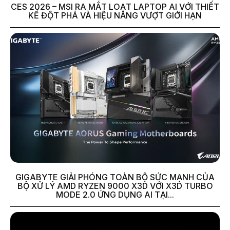
CES 2026 – MSI RA MẮT LOẠT LAPTOP AI VỚI THIẾT
KẾ ĐỘT PHÁ VÀ HIỆU NĂNG VƯỢT GIỚI HẠN
GIGABYTE GIẢI PHÓNG TOÀN BỘ SỨC MẠNH CỦA
BỘ XỬ LÝ AMD RYZEN 9000 X3D VỚI X3D TURBO
MODE 2.0 ỨNG DỤNG AI TẠI...