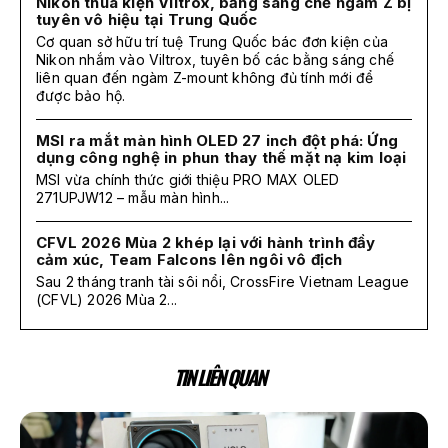
Nikon thua kiện Viltrox, bằng sáng chế ngàm Z bị
tuyên vô hiệu tại Trung Quốc
Cơ quan sở hữu trí tuệ Trung Quốc bác đơn kiện của
Nikon nhắm vào Viltrox, tuyên bố các bằng sáng chế
liên quan đến ngàm Z-mount không đủ tính mới để
được bảo hộ.
MSI ra mắt màn hình OLED 27 inch đột phá: Ứng
dụng công nghệ in phun thay thế mặt nạ kim loại
MSI vừa chính thức giới thiệu PRO MAX OLED
271UPJW12 – mẫu màn hình...
CFVL 2026 Mùa 2 khép lại với hành trình đầy
cảm xúc, Team Falcons lên ngôi vô địch
Sau 2 tháng tranh tài sôi nổi, CrossFire Vietnam League
(CFVL) 2026 Mùa 2...
TIN LIÊN QUAN