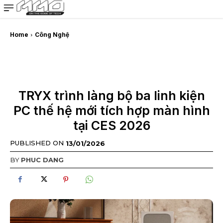
MMOSITE - Thông tin công nghệ
Bài viết nổi bật
Home
Công Nghệ
TRYX trình làng bộ ba linh kiện
PC thế hệ mới tích hợp màn hình
tại CES 2026
PUBLISHED ON
13/01/2026
BY
PHUC DANG