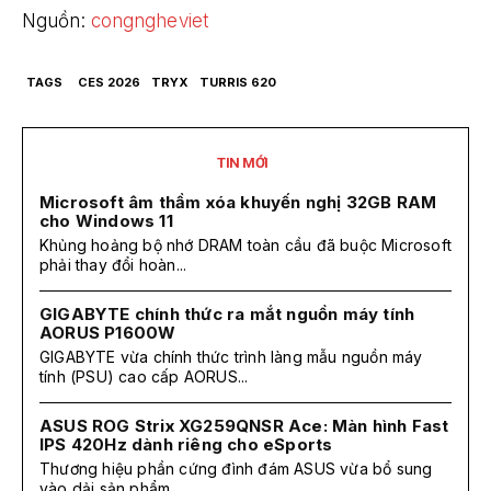
Nguồn:
congngheviet
TAGS
CES 2026
TRYX
TURRIS 620
TIN MỚI
Microsoft âm thầm xóa khuyến nghị 32GB RAM
cho Windows 11
Khủng hoảng bộ nhớ DRAM toàn cầu đã buộc Microsoft
phải thay đổi hoàn...
GIGABYTE chính thức ra mắt nguồn máy tính
AORUS P1600W
GIGABYTE vừa chính thức trình làng mẫu nguồn máy
tính (PSU) cao cấp AORUS...
ASUS ROG Strix XG259QNSR Ace: Màn hình Fast
IPS 420Hz dành riêng cho eSports
Thương hiệu phần cứng đình đám ASUS vừa bổ sung
vào dải sản phẩm...