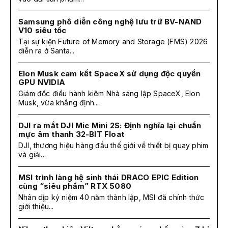
Samsung phô diễn công nghệ lưu trữ BV-NAND
V10 siêu tốc
Tại sự kiện Future of Memory and Storage (FMS) 2026
diễn ra ở Santa...
Elon Musk cam kết SpaceX sử dụng độc quyền
GPU NVIDIA
Giám đốc điều hành kiêm Nhà sáng lập SpaceX, Elon
Musk, vừa khẳng định...
DJI ra mắt DJI Mic Mini 2S: Định nghĩa lại chuẩn
mực âm thanh 32-BIT Float
DJI, thương hiệu hàng đầu thế giới về thiết bị quay phim
và giải...
MSI trình làng hệ sinh thái DRACO EPIC Edition
cùng “siêu phẩm” RTX 5080
Nhân dịp kỷ niệm 40 năm thành lập, MSI đã chính thức
giới thiệu...