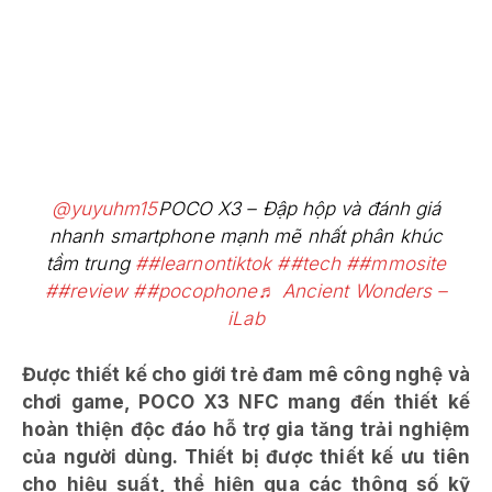
@yuyuhm15
POCO X3 – Đập hộp và đánh giá
nhanh smartphone mạnh mẽ nhất phân khúc
tầm trung
##learnontiktok
##tech
##mmosite
##review
##pocophone
♬ Ancient Wonders –
iLab
Được thiết kế cho giới trẻ đam mê công nghệ và
chơi game, POCO X3 NFC mang đến thiết kế
hoàn thiện độc đáo hỗ trợ gia tăng trải nghiệm
của người dùng. Thiết bị được thiết kế ưu tiên
cho hiệu suất, thể hiện qua các thông số kỹ