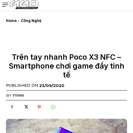
MMOSITE - Thông tin công nghệ
Bài viết nổi bật
Home
Công Nghệ
Trên tay nhanh Poco X3 NFC –
Smartphone chơi game đầy tinh
tế
PUBLISHED ON
23/09/2020
BY
YYHM