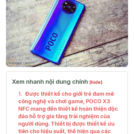
Xem nhanh nội dung chính
[hide]
Được thiết kế cho giới trẻ đam mê
công nghệ và chơi game, POCO X3
NFC mang đến thiết kế hoàn thiện độc
đáo hỗ trợ gia tăng trải nghiệm của
người dùng. Thiết bị được thiết kế ưu
tiên cho hiệu suất, thể hiện qua các