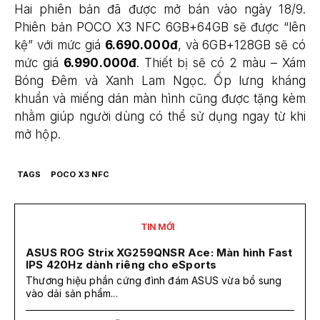
Hai phiên bản đã được mở bán vào ngày 18/9.
Phiên bản POCO X3 NFC 6GB+64GB sẽ được “lên
kệ” với mức giá
6.690.000
đ
, và 6GB+128GB sẽ có
mức giá
6.990.000
đ
. Thiết bị sẽ có 2 màu – Xám
Bóng Đêm và Xanh Lam Ngọc. Ốp lưng kháng
khuẩn và miếng dán màn hình cũng được tặng kèm
nhằm giúp người dùng có thể sử dụng ngay từ khi
mở hộp.
TAGS
POCO X3 NFC
TIN MỚI
ASUS ROG Strix XG259QNSR Ace: Màn hình Fast
IPS 420Hz dành riêng cho eSports
Thương hiệu phần cứng đình đám ASUS vừa bổ sung
vào dải sản phẩm...