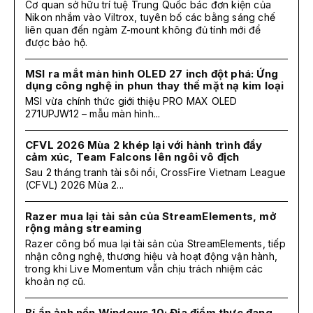
Cơ quan sở hữu trí tuệ Trung Quốc bác đơn kiện của
Nikon nhắm vào Viltrox, tuyên bố các bằng sáng chế
liên quan đến ngàm Z-mount không đủ tính mới để
được bảo hộ.
MSI ra mắt màn hình OLED 27 inch đột phá: Ứng
dụng công nghệ in phun thay thế mặt nạ kim loại
MSI vừa chính thức giới thiệu PRO MAX OLED
271UPJW12 – mẫu màn hình...
CFVL 2026 Mùa 2 khép lại với hành trình đầy
cảm xúc, Team Falcons lên ngôi vô địch
Sau 2 tháng tranh tài sôi nổi, CrossFire Vietnam League
(CFVL) 2026 Mùa 2...
Razer mua lại tài sản của StreamElements, mở
rộng mảng streaming
Razer công bố mua lại tài sản của StreamElements, tiếp
nhận công nghệ, thương hiệu và hoạt động vận hành,
trong khi Live Momentum vẫn chịu trách nhiệm các
khoản nợ cũ.
Bí ẩn ảnh nền Windows 10: Địa điểm thực đang