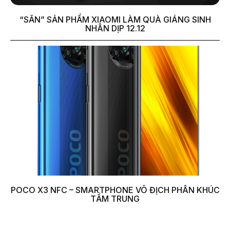
“SĂN” SẢN PHẨM XIAOMI LÀM QUÀ GIÁNG SINH
NHÂN DỊP 12.12
POCO X3 NFC – SMARTPHONE VÔ ĐỊCH PHÂN KHÚC
TẦM TRUNG