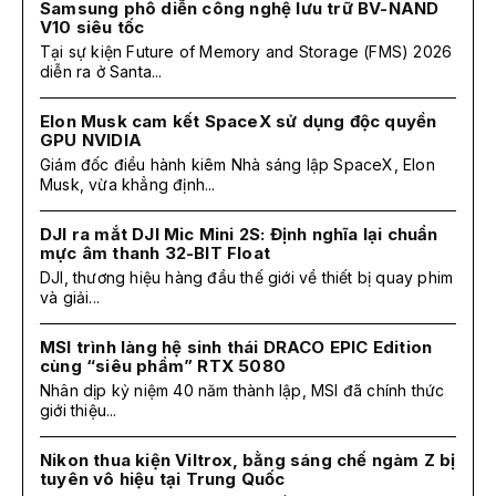
Samsung phô diễn công nghệ lưu trữ BV-NAND
V10 siêu tốc
Tại sự kiện Future of Memory and Storage (FMS) 2026
diễn ra ở Santa...
Elon Musk cam kết SpaceX sử dụng độc quyền
GPU NVIDIA
Giám đốc điều hành kiêm Nhà sáng lập SpaceX, Elon
Musk, vừa khẳng định...
DJI ra mắt DJI Mic Mini 2S: Định nghĩa lại chuẩn
mực âm thanh 32-BIT Float
DJI, thương hiệu hàng đầu thế giới về thiết bị quay phim
và giải...
MSI trình làng hệ sinh thái DRACO EPIC Edition
cùng “siêu phẩm” RTX 5080
Nhân dịp kỷ niệm 40 năm thành lập, MSI đã chính thức
giới thiệu...
Nikon thua kiện Viltrox, bằng sáng chế ngàm Z bị
tuyên vô hiệu tại Trung Quốc