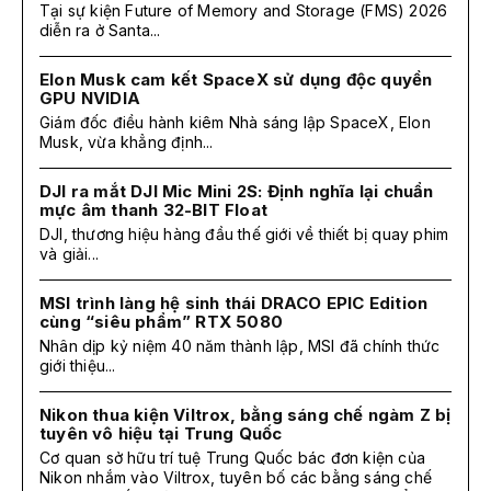
Tại sự kiện Future of Memory and Storage (FMS) 2026
diễn ra ở Santa...
Elon Musk cam kết SpaceX sử dụng độc quyền
GPU NVIDIA
Giám đốc điều hành kiêm Nhà sáng lập SpaceX, Elon
Musk, vừa khẳng định...
DJI ra mắt DJI Mic Mini 2S: Định nghĩa lại chuẩn
mực âm thanh 32-BIT Float
DJI, thương hiệu hàng đầu thế giới về thiết bị quay phim
và giải...
MSI trình làng hệ sinh thái DRACO EPIC Edition
cùng “siêu phẩm” RTX 5080
Nhân dịp kỷ niệm 40 năm thành lập, MSI đã chính thức
giới thiệu...
Nikon thua kiện Viltrox, bằng sáng chế ngàm Z bị
tuyên vô hiệu tại Trung Quốc
Cơ quan sở hữu trí tuệ Trung Quốc bác đơn kiện của
Nikon nhắm vào Viltrox, tuyên bố các bằng sáng chế