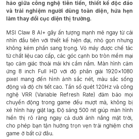
hảo giữa công nghệ tiên tiến, thiết kế độc đáo
và trải nghiệm người dùng toàn diện, hứa hẹn
làm thay đổi cục diện thị trường.
MSI Claw 8 AI+ gây ấn tượng mạnh mẽ ngay từ cái
nhìn đầu tiên với thiết kế hiện đại, nhỏ gọn nhưng
không kém phần sang trọng. Vỏ máy được chế tác
từ chất liệu cao cấp, các góc cạnh bo tròn mềm mại
tạo cảm giác thoải mái khi cầm nắm. Màn hình cảm
ứng 8 inch Full HD với độ phân giải 1920×1080
pixel mang đến hình ảnh sắc nét, màu sắc sống
động và độ chi tiết cao. Tần số quét 120Hz và công
nghệ VRR (Variable Refresh Rate) đảm bảo mọi
chuyển động trong game đều mượt mà, không bị
xé hình hay giật lag. Độ sáng 500 nit giúp màn hình
hiển thị rõ ràng ngay cả dưới ánh nắng mặt trời,
cho phép bạn tận hưởng trọn vẹn trải nghiệm chơi
game ở bất cứ đâu.