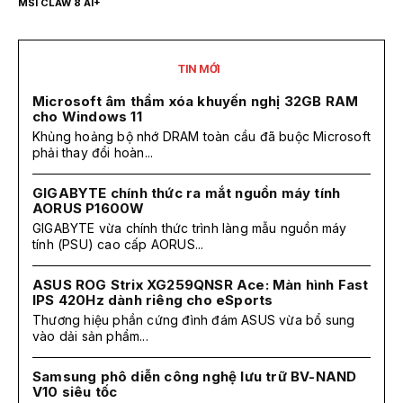
MSI CLAW 8 AI+
TIN MỚI
Microsoft âm thầm xóa khuyến nghị 32GB RAM
cho Windows 11
Khủng hoảng bộ nhớ DRAM toàn cầu đã buộc Microsoft
phải thay đổi hoàn...
GIGABYTE chính thức ra mắt nguồn máy tính
AORUS P1600W
GIGABYTE vừa chính thức trình làng mẫu nguồn máy
tính (PSU) cao cấp AORUS...
ASUS ROG Strix XG259QNSR Ace: Màn hình Fast
IPS 420Hz dành riêng cho eSports
Thương hiệu phần cứng đình đám ASUS vừa bổ sung
vào dải sản phẩm...
Samsung phô diễn công nghệ lưu trữ BV-NAND
V10 siêu tốc