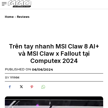
MMOSITE - Thông tin công nghệ
Bài viết nổi bật
Home
Reviews
Trên tay nhanh MSI Claw 8 AI+
và MSI Claw x Fallout tại
Computex 2024
PUBLISHED ON
06/06/2024
BY
YYHM