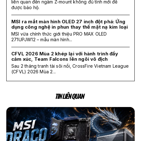
liên quan đến ngàm Z-mount không đủ tính mới để
được bảo hộ.
MSI ra mắt màn hình OLED 27 inch đột phá: Ứng
dụng công nghệ in phun thay thế mặt nạ kim loại
MSI vừa chính thức giới thiệu PRO MAX OLED
271UPJW12 – mẫu màn hình...
CFVL 2026 Mùa 2 khép lại với hành trình đầy
cảm xúc, Team Falcons lên ngôi vô địch
Sau 2 tháng tranh tài sôi nổi, CrossFire Vietnam League
(CFVL) 2026 Mùa 2...
TIN LIÊN QUAN