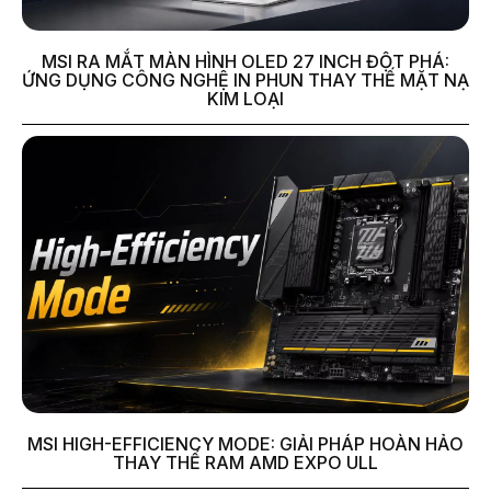
MSI RA MẮT MÀN HÌNH OLED 27 INCH ĐỘT PHÁ:
ỨNG DỤNG CÔNG NGHỆ IN PHUN THAY THẾ MẶT NẠ
KIM LOẠI
MSI HIGH-EFFICIENCY MODE: GIẢI PHÁP HOÀN HẢO
THAY THẾ RAM AMD EXPO ULL