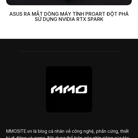
ASUS RA MẮT DÒNG MÁY TÍNH PROART ĐỘT PHÁ
SỬ DỤNG NVIDIA RTX SPARK
MMOSITE.vn là blog cá nhân về công nghệ, phần cứng, thiết
bị di động và game. Nội dung thể hiện góc nhìn riêng của tác