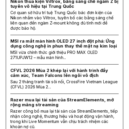
Nikon thua kiện Viltrox, bằng sáng chế ngàm Z bị
tuyên vô hiệu tại Trung Quốc
Cơ quan sở hữu trí tuệ Trung Quốc bác đơn kiện của
Nikon nhắm vào Viltrox, tuyên bố các bằng sáng chế
liên quan đến ngàm Z-mount không đủ tính mới để
được bảo hộ.
MSI ra mắt màn hình OLED 27 inch đột phá: Ứng
dụng công nghệ in phun thay thế mặt nạ kim loại
MSI vừa chính thức giới thiệu PRO MAX OLED
271UPJW12 – mẫu màn hình...
CFVL 2026 Mùa 2 khép lại với hành trình đầy
cảm xúc, Team Falcons lên ngôi vô địch
Sau 2 tháng tranh tài sôi nổi, CrossFire Vietnam League
(CFVL) 2026 Mùa 2...
Razer mua lại tài sản của StreamElements, mở
rộng mảng streaming
Razer công bố mua lại tài sản của StreamElements, tiếp
nhận công nghệ, thương hiệu và hoạt động vận hành,
trong khi Live Momentum vẫn chịu trách nhiệm các
khoản nợ cũ.