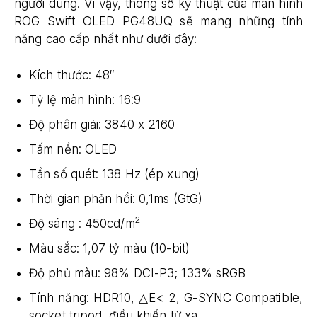
người dùng. Vì vậy, thông số kỹ thuật của màn hình
ROG Swift OLED PG48UQ sẽ mang những tính
năng cao cấp nhất như dưới đây:
Kích thước: 48″
Tỷ lệ màn hình: 16:9
Độ phân giải: 3840 x 2160
Tấm nền: OLED
Tần số quét: 138 Hz (ép xung)
Thời gian phản hồi: 0,1ms (GtG)
2
Độ sáng : 450cd/m
Màu sắc: 1,07 tỷ màu (10-bit)
Độ phủ màu: 98% DCI-P3; 133% sRGB
Tính năng: HDR10, △E< 2, G-SYNC Compatible,
socket tripod, điều khiển từ xa