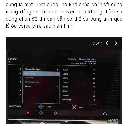
cũng là một điểm cộng, nó khá chắc chắn và cũng
mang dáng vẻ thanh lịch. Nếu như không thích sử
dụng chân đế thì bạn vẫn có thể sử dụng arm qua
lỗ ốc versa phía sau màn hình.
1
of 4