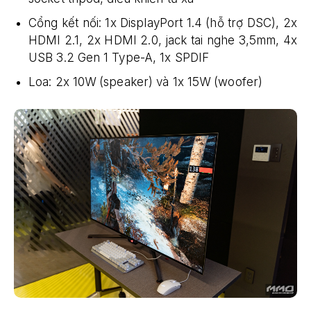
Cổng kết nối: 1x DisplayPort 1.4 (hỗ trợ DSC), 2x
HDMI 2.1, 2x HDMI 2.0, jack tai nghe 3,5mm, 4x
USB 3.2 Gen 1 Type-A, 1x SPDIF
Loa: 2x 10W (speaker) và 1x 15W (woofer)