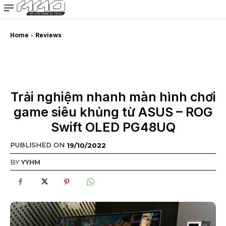
MMOSITE - Thông tin công nghệ
Bài viết nổi bật
Home
Reviews
Trải nghiệm nhanh màn hình chơi
game siêu khủng từ ASUS – ROG
Swift OLED PG48UQ
PUBLISHED ON
19/10/2022
BY
YYHM