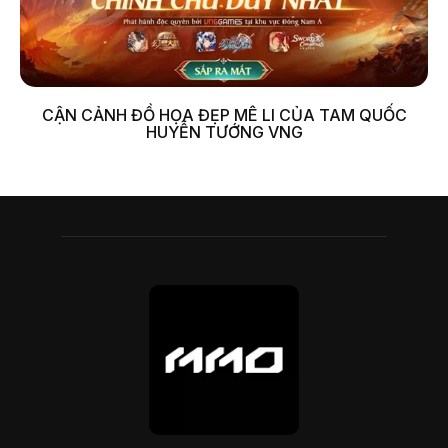
CẬN CẢNH ĐỒ HỌA ĐẸP MÊ LI CỦA TAM QUỐC
HUYỄN TƯỚNG VNG