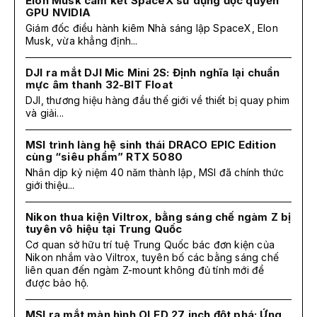
Elon Musk cam kết SpaceX sử dụng độc quyền
GPU NVIDIA
Giám đốc điều hành kiêm Nhà sáng lập SpaceX, Elon
Musk, vừa khẳng định...
DJI ra mắt DJI Mic Mini 2S: Định nghĩa lại chuẩn
mực âm thanh 32-BIT Float
DJI, thương hiệu hàng đầu thế giới về thiết bị quay phim
và giải...
MSI trình làng hệ sinh thái DRACO EPIC Edition
cùng “siêu phẩm” RTX 5080
Nhân dịp kỷ niệm 40 năm thành lập, MSI đã chính thức
giới thiệu...
Nikon thua kiện Viltrox, bằng sáng chế ngàm Z bị
tuyên vô hiệu tại Trung Quốc
Cơ quan sở hữu trí tuệ Trung Quốc bác đơn kiện của
Nikon nhắm vào Viltrox, tuyên bố các bằng sáng chế
liên quan đến ngàm Z-mount không đủ tính mới để
được bảo hộ.
MSI ra mắt màn hình OLED 27 inch đột phá: Ứng