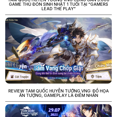
GAME THỦ ĐÓN SINH NHẬT 1 TUỔI TẠI “GAMERS
LEAD THE PLAY”
REVIEW TAM QUỐC HUYỄN TƯỚNG VNG: ĐỒ HỌA
ẤN TƯỢNG, GAMEPLAY LÀ ĐIỂM NHẤN