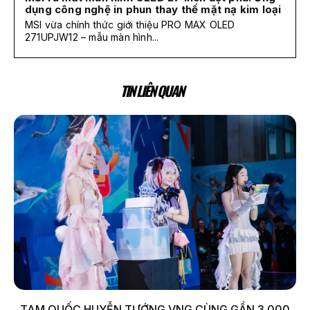
dụng công nghệ in phun thay thế mặt nạ kim loại
MSI vừa chính thức giới thiệu PRO MAX OLED
271UPJW12 – mẫu màn hình...
TIN LIÊN QUAN
TAM QUỐC HUYỄN TƯỚNG VNG CÙNG GẦN 3.000