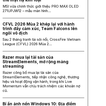
thế mặt nạ kim loại
MSI vừa chính thức giới thiệu PRO MAX OLED
271UPJW12 – mẫu màn hình...
CFVL 2026 Mùa 2 khép lại với hành
trình đầy cảm xúc, Team Falcons lên
ngôi vô địch
Sau 2 tháng tranh tài sôi nổi, CrossFire Vietnam
League (CFVL) 2026 Mùa 2...
Razer mua lại tài sản của
StreamElements, mở rộng mảng
streaming
Razer công bố mua lại tài sản của
StreamElements, tiếp nhận công nghệ, thương
hiệu và hoạt động vận hành, trong khi Live
Momentum vẫn chịu trách nhiệm các khoản nợ
cũ.
Bí ẩn ảnh nền Windows 10: Địa điểm