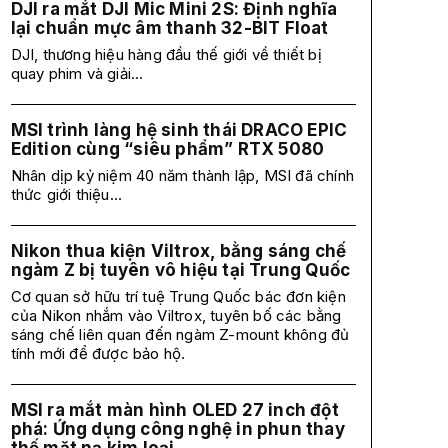
DJI ra mắt DJI Mic Mini 2S: Định nghĩa
lại chuẩn mực âm thanh 32-BIT Float
DJI, thương hiệu hàng đầu thế giới về thiết bị
quay phim và giải...
MSI trình làng hệ sinh thái DRACO EPIC
Edition cùng “siêu phẩm” RTX 5080
Nhân dịp kỷ niệm 40 năm thành lập, MSI đã chính
thức giới thiệu...
Nikon thua kiện Viltrox, bằng sáng chế
ngàm Z bị tuyên vô hiệu tại Trung Quốc
Cơ quan sở hữu trí tuệ Trung Quốc bác đơn kiện
của Nikon nhắm vào Viltrox, tuyên bố các bằng
sáng chế liên quan đến ngàm Z-mount không đủ
tính mới để được bảo hộ.
MSI ra mắt màn hình OLED 27 inch đột
phá: Ứng dụng công nghệ in phun thay