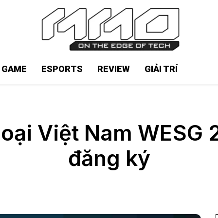
N GAME
ESPORTS
REVIEW
GIẢI TRÍ
loại Việt Nam WESG 2
đăng ký