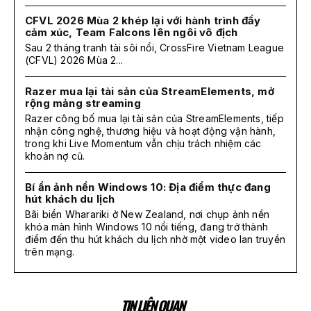
CFVL 2026 Mùa 2 khép lại với hành trình đầy
cảm xúc, Team Falcons lên ngôi vô địch
Sau 2 tháng tranh tài sôi nổi, CrossFire Vietnam League
(CFVL) 2026 Mùa 2...
Razer mua lại tài sản của StreamElements, mở
rộng mảng streaming
Razer công bố mua lại tài sản của StreamElements, tiếp
nhận công nghệ, thương hiệu và hoạt động vận hành,
trong khi Live Momentum vẫn chịu trách nhiệm các
khoản nợ cũ.
Bí ẩn ảnh nền Windows 10: Địa điểm thực đang
hút khách du lịch
Bãi biển Wharariki ở New Zealand, nơi chụp ảnh nền
khóa màn hình Windows 10 nổi tiếng, đang trở thành
điểm đến thu hút khách du lịch nhờ một video lan truyền
trên mạng.
TIN LIÊN QUAN