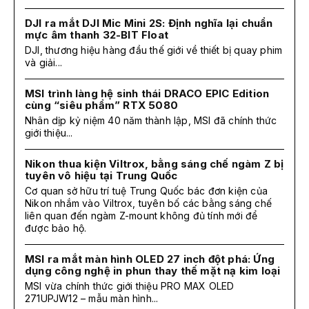
DJI ra mắt DJI Mic Mini 2S: Định nghĩa lại chuẩn
mực âm thanh 32-BIT Float
DJI, thương hiệu hàng đầu thế giới về thiết bị quay phim
và giải...
MSI trình làng hệ sinh thái DRACO EPIC Edition
cùng “siêu phẩm” RTX 5080
Nhân dịp kỷ niệm 40 năm thành lập, MSI đã chính thức
giới thiệu...
Nikon thua kiện Viltrox, bằng sáng chế ngàm Z bị
tuyên vô hiệu tại Trung Quốc
Cơ quan sở hữu trí tuệ Trung Quốc bác đơn kiện của
Nikon nhắm vào Viltrox, tuyên bố các bằng sáng chế
liên quan đến ngàm Z-mount không đủ tính mới để
được bảo hộ.
MSI ra mắt màn hình OLED 27 inch đột phá: Ứng
dụng công nghệ in phun thay thế mặt nạ kim loại
MSI vừa chính thức giới thiệu PRO MAX OLED
271UPJW12 – mẫu màn hình...