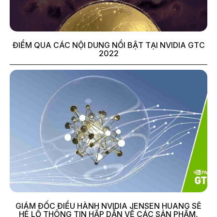
ĐIỂM QUA CÁC NỘI DUNG NỔI BẬT TẠI NVIDIA GTC
2022
GIÁM ĐỐC ĐIỀU HÀNH NVIDIA JENSEN HUANG SẼ
HÉ LỘ THÔNG TIN HẤP DẪN VỀ CÁC SẢN PHẨM,