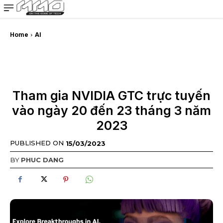
MMOSITE - Thông tin công nghệ
Bài viết nổi bật
Home
AI
Tham gia NVIDIA GTC trực tuyến
vào ngày 20 đến 23 tháng 3 năm
2023
PUBLISHED ON
15/03/2023
BY
PHUC DANG