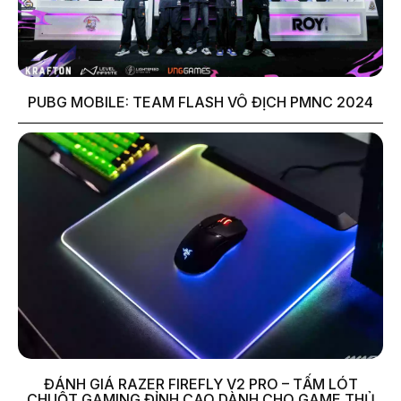
PUBG MOBILE: TEAM FLASH VÔ ĐỊCH PMNC 2024
ĐÁNH GIÁ RAZER FIREFLY V2 PRO – TẤM LÓT
CHUỘT GAMING ĐỈNH CAO DÀNH CHO GAME THỦ