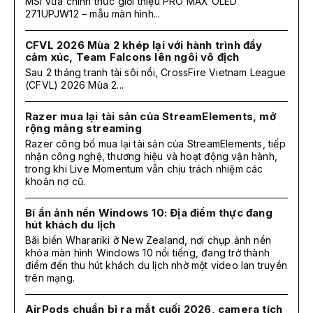
MSI vừa chính thức giới thiệu PRO MAX OLED
271UPJW12 – mẫu màn hình...
CFVL 2026 Mùa 2 khép lại với hành trình đầy
cảm xúc, Team Falcons lên ngôi vô địch
Sau 2 tháng tranh tài sôi nổi, CrossFire Vietnam League
(CFVL) 2026 Mùa 2...
Razer mua lại tài sản của StreamElements, mở
rộng mảng streaming
Razer công bố mua lại tài sản của StreamElements, tiếp
nhận công nghệ, thương hiệu và hoạt động vận hành,
trong khi Live Momentum vẫn chịu trách nhiệm các
khoản nợ cũ.
Bí ẩn ảnh nền Windows 10: Địa điểm thực đang
hút khách du lịch
Bãi biển Wharariki ở New Zealand, nơi chụp ảnh nền
khóa màn hình Windows 10 nổi tiếng, đang trở thành
điểm đến thu hút khách du lịch nhờ một video lan truyền
trên mạng.
AirPods chuẩn bị ra mắt cuối 2026, camera tích