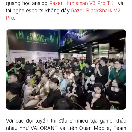
quang học analog
Razer Huntsman V3 Pro TKL
và
tai nghe esports không dây
Razer BlackShark V2
Pro
.
Với các đội tuyển thi đấu ở nhiều tựa game khác
nhau như VALORANT và Liên Quân Mobile, Team