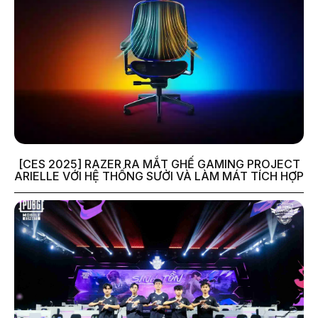
[CES 2025] RAZER RA MẮT GHẾ GAMING PROJECT
ARIELLE VỚI HỆ THỐNG SƯỞI VÀ LÀM MÁT TÍCH HỢP