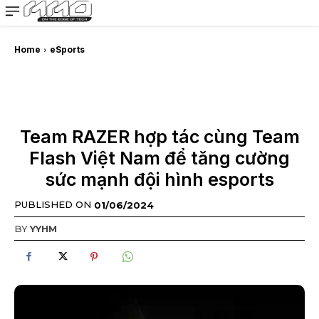
MMOSITE - Thông tin công nghệ
Bài viết nổi bật
Home
eSports
Team RAZER hợp tác cùng Team
Flash Việt Nam để tăng cường
sức mạnh đội hình esports
PUBLISHED ON
01/06/2024
BY
YYHM