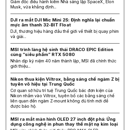
Giám đốc điều hành kiêm Nhà sáng lập SpaceX, Elon
Musk, vừa khẳng định...
DJI ra mắt DJI Mic Mini 2S: Định nghĩa lại chuẩn
mực âm thanh 32-BIT Float
DJI, thương hiệu hàng đầu thế giới về thiết bị quay phim
và giải...
MSI trình làng hệ sinh thái DRACO EPIC Edition
cùng “siêu phẩm” RTX 5080
Nhân dịp kỷ niệm 40 năm thành lập, MSI đã chính thức
giới thiệu...
Nikon thua kiện Viltrox, bằng sáng chế ngàm Z bị
tuyên vô hiệu tại Trung Quốc
Cơ quan sở hữu trí tuệ Trung Quốc bác đơn kiện của
Nikon nhắm vào Viltrox, tuyên bố các bằng sáng chế
liên quan đến ngàm Z-mount không đủ tính mới để
được bảo hộ.
MSI ra mắt màn hình OLED 27 inch đột phá: Ứng
dụng công nghệ in phun thay thế mặt nạ kim loại