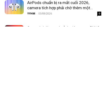
AirPods chuẩn bị ra mắt cuối 2026,
camera tích hợp phải chờ thêm một...
YYHM
-
03/08/2026
0
Sony trình làng máy ảnh siêu zoom RX10
V
Phuc Dang
-
03/08/2026
0
Microsoft chốt lịch ra mắt “siêu ứng
dụng” AI Copilot
Phuc Dang
-
03/08/2026
0
AMD rục rịch hỗ trợ Driver Linux cho GPU
RDNA 5
Phuc Dang
-
03/08/2026
0
Giá Xbox Series tăng phi mã tới 200 Euro