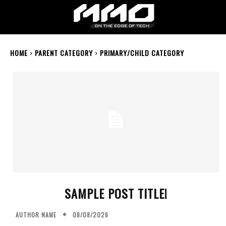
MMOSITE - Thông tin công nghệ
Bài viết nổi bật
HOME
PARENT CATEGORY
PRIMARY/CHILD CATEGORY
SAMPLE POST TITLE!
08/08/2026
AUTHOR NAME