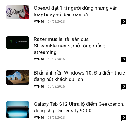
OpenAI đạt 1 tỉ người dùng nhưng vẫn
loay hoay với bài toán lợi...
YYHM
-
04/08/2026
0
Razer mua lại tài sản của
StreamElements, mở rộng mảng
streaming
YYHM
-
03/08/2026
0
Bí ẩn ảnh nền Windows 10: Địa điểm thực
đang hút khách du lịch
YYHM
-
03/08/2026
0
Galaxy Tab S12 Ultra lộ điểm Geekbench,
dùng chip Dimensity 9500
YYHM
-
03/08/2026
0