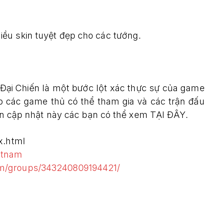
ều skin tuyệt đẹp cho các tướng.
 Đại Chiến là một bước lột xác thực sự của game
p các game thủ có thể tham gia và các trận đấu
bản cập nhật này các bạn có thể xem TẠI ĐÂY.
x.html
etnam
om/groups/343240809194421/