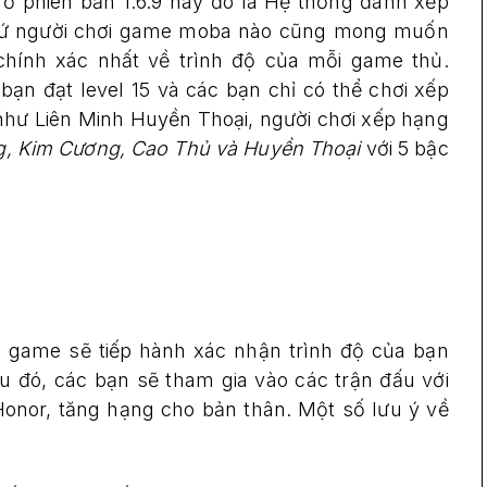
ở phiên bản 1.6.9 này đó là Hệ thống đánh xếp
t cứ người chơi game moba nào cũng mong muốn
chính xác nhất về trình độ của mỗi game thủ.
ạn đạt level 15 và các bạn chỉ có thể chơi xếp
như Liên Minh Huyền Thoại, người chơi xếp hạng
g, Kim Cương, Cao Thủ và Huyền Thoại
với 5 bậc
game sẽ tiếp hành xác nhận trình độ của bạn
u đó, các bạn sẽ tham gia vào các trận đấu với
onor, tăng hạng cho bản thân. Một số lưu ý về