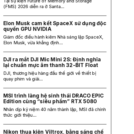
Tại sự kiện Future of Memory and Storage
(FMS) 2026 diễn ra ở Santa...
Elon Musk cam kết SpaceX sử dụng độc
quyền GPU NVIDIA
Giám đốc điều hành kiêm Nhà sáng lập SpaceX,
Elon Musk, vừa khẳng định...
DJI ra mắt DJI Mic Mini 2S: Định nghĩa
lại chuẩn mực âm thanh 32-BIT Float
DJI, thương hiệu hàng đầu thế giới về thiết bị
quay phim và giải...
MSI trình làng hệ sinh thái DRACO EPIC
Edition cùng “siêu phẩm” RTX 5080
Nhân dịp kỷ niệm 40 năm thành lập, MSI đã chính
thức giới thiệu...
Nikon thua kiện Viltrox, bằng sáng chế