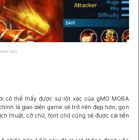
UẢNG CÁO
ơi có thể thấy được sự lột xác của gMO MOBA
chính là giao diện game sẽ trở nên đẹp hơn, gọn
h thuật, cỡ chữ, font chữ cũng sẽ được cải tiến