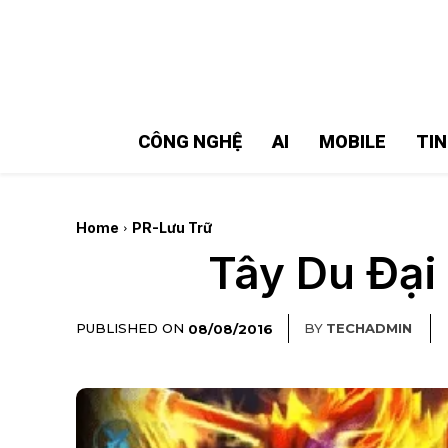
MMOSITE - Thông tin công nghệ
Bài viết nổi bật
CÔNG NGHỆ
AI
MOBILE
TI
Home
PR-Lưu Trữ
Tây Du Đại 
PUBLISHED ON
BY
TECHADMIN
08/08/2016