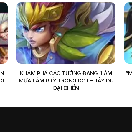
ỌN
KHÁM PHÁ CÁC TƯỚNG ĐANG ‘LÀM
“M
DI
MƯA LÀM GIÓ’ TRONG DOT – TÂY DU
ĐẠI CHIẾN