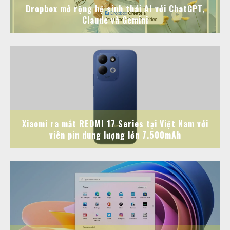
Dropbox mở rộng hệ sinh thái AI với ChatGPT,
Claude và Gemini
Xiaomi ra mắt REDMI 17 Series tại Việt Nam với
viên pin dung lượng lớn 7.500mAh