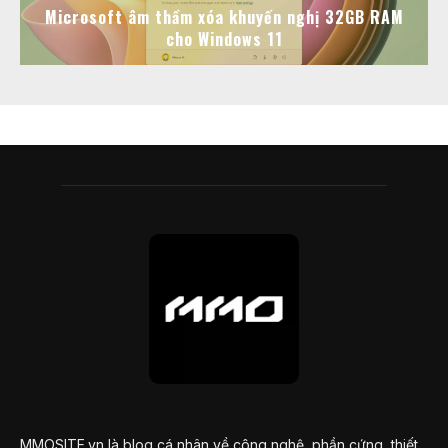
Microsoft âm thầm xóa khuyến nghị 32GB RAM
cho Windows 11
MMOSITE.vn là blog cá nhân về công nghệ, phần cứng, thiết