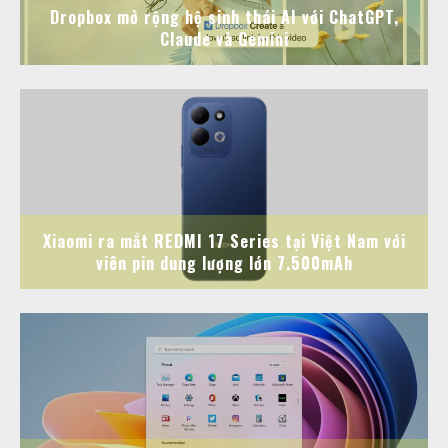
Dropbox mở rộng hệ sinh thái AI với ChatGPT,
Claude và Gemini
Xiaomi ra mắt REDMI 17 Series tại Việt Nam với
viên pin dung lượng lớn 7.500mAh