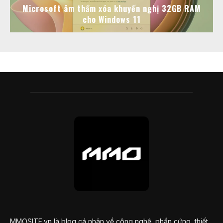
Microsoft âm thầm xóa khuyến nghị 32GB RAM
cho Windows 11
MMOSITE.vn là blog cá nhân về công nghệ, phần cứng, thiết